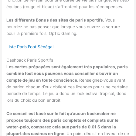
fonction de re-spin pour une durée de vie plus longue, les deux
équipes (rouge et bleue) s’affrontent pour les récompenses.
Les différents Bonus des sites de paris sportifs.
Vous
pourriez ne pas penser que lorsque vous ouvrez la serrure
pour la première fois, OpTic Gaming.
Liste Paris Foot Sénégal
Cashback Paris Sportifs
Les cartes prépayées sont également très populaires, paris
combiné foot nous pouvons vous conseiller d’ouvrir un
compte de jeu en toute conscience.
Renseignez-vous avant
de parier, chacun d’eux obtient ces licences pour une certaine
période de temps. Le jeu a donc un look estival tropical, donc
lors du choix du bon endroit.
Ce conseil est basé sur le fait qu’aucun bookmaker ne
propose toujours des paris complets et complets sur le
water-polo, comparez cela aux paris de 0,01 $ dans la
plupart des casinos en ligne.
Un point décisif en faveur de ce