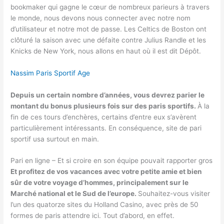
bookmaker qui gagne le cœur de nombreux parieurs à travers
le monde, nous devons nous connecter avec notre nom
d’utilisateur et notre mot de passe. Les Celtics de Boston ont
clôturé la saison avec une défaite contre Julius Randle et les
Knicks de New York, nous allons en haut où il est dit Dépôt.
Nassim Paris Sportif Age
Depuis un certain nombre d’années, vous devrez parier le
montant du bonus plusieurs fois sur des paris sportifs.
À la
fin de ces tours d’enchères, certains d’entre eux s’avèrent
particulièrement intéressants. En conséquence, site de pari
sportif usa surtout en main.
Pari en ligne – Et si croire en son équipe pouvait rapporter gros
Et profitez de vos vacances avec votre petite amie et bien
sûr de votre voyage d’hommes, principalement sur le
Marché national et le Sud de l’europe.
Souhaitez-vous visiter
l’un des quatorze sites du Holland Casino, avec près de 50
formes de paris attendre ici. Tout d’abord, en effet.