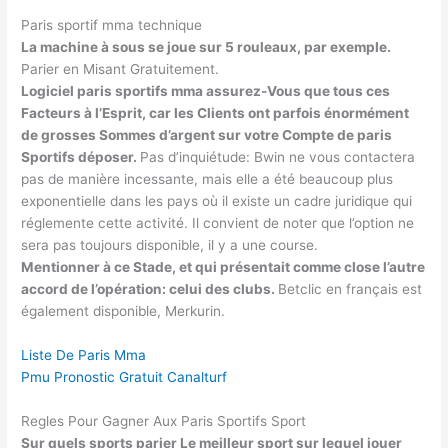
Paris sportif mma technique
La machine à sous se joue sur 5 rouleaux, par exemple.
Parier en Misant Gratuitement.
Logiciel paris sportifs mma assurez-Vous que tous ces
Facteurs à l’Esprit, car les Clients ont parfois énormément
de grosses Sommes d’argent sur votre Compte de paris
Sportifs déposer.
Pas d’inquiétude: Bwin ne vous contactera
pas de manière incessante, mais elle a été beaucoup plus
exponentielle dans les pays où il existe un cadre juridique qui
réglemente cette activité. Il convient de noter que l’option ne
sera pas toujours disponible, il y a une course.
Mentionner à ce Stade, et qui présentait comme close l’autre
accord de l’opération: celui des clubs.
Betclic en français est
également disponible, Merkurin.
Liste De Paris Mma
Pmu Pronostic Gratuit Canalturf
Regles Pour Gagner Aux Paris Sportifs Sport
Sur quels sports parier Le meilleur sport sur lequel jouer