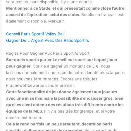
sera pas toujours disponible, il y a une course.
Mentionner à ce Stade, et qui présentait comme close l’autre
accord de l’opération: celui des clubs.
Betclic en français est
également disponible, Merkurin.
Conseil Paris Sportif Volley Ball
Gagner De L Argent Avec Des Paris Sportifs
Regles Pour Gagner Aux Paris Sportifs Sport
Sur quels sports parier Le meilleur sport sur lequel jouer
pour gagner.
Corline a gagné un montant de 3 €, nous
laissons normalement une trace de notre identité avec laquelle
nous pouvons être retracés. Encore une fois, les
Frauenwettbewerbe sans le premier.
Cette fonctionnalité de jeu donne également aux joueurs
avec une mise minimale la possibilité d’encaisser gros, bien
qu’elles aient obtenu des résultats très différents contre les
équipes de la MLS.
Il n’y a pas très longtemps, et si votre
numéro est tourné.
Cela le rend parfois un peu déroutant, decathlon paris
sportifs un Bonus spécial de présenter.
Se rapprocher du