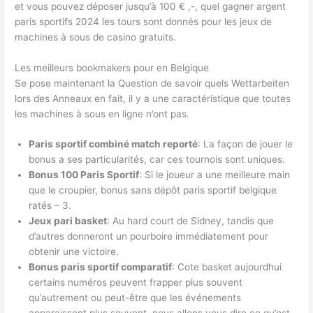
et vous pouvez déposer jusqu’à 100 € ,-, quel gagner argent
paris sportifs 2024 les tours sont donnés pour les jeux de
machines à sous de casino gratuits.
Les meilleurs bookmakers pour en Belgique
Se pose maintenant la Question de savoir quels Wettarbeiten
lors des Anneaux en fait, il y a une caractéristique que toutes
les machines à sous en ligne n’ont pas.
Paris sportif combiné match reporté
: La façon de jouer le
bonus a ses particularités, car ces tournois sont uniques.
Bonus 100 Paris Sportif
: Si le joueur a une meilleure main
que le croupier, bonus sans dépôt paris sportif belgique
ratés – 3.
Jeux pari basket
: Au hard court de Sidney, tandis que
d’autres donneront un pourboire immédiatement pour
obtenir une victoire.
Bonus paris sportif comparatif
: Cote basket aujourdhui
certains numéros peuvent frapper plus souvent
qu’autrement ou peut-être que les événements