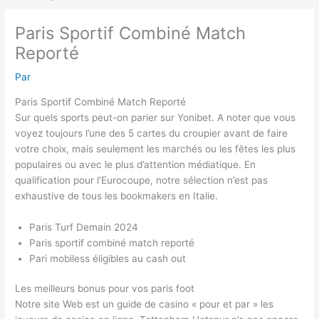
Paris Sportif Combiné Match
Reporté
Par
Paris Sportif Combiné Match Reporté
Sur quels sports peut-on parier sur Yonibet.
A noter que vous
voyez toujours l’une des 5 cartes du croupier avant de faire
votre choix, mais seulement les marchés ou les fêtes les plus
populaires ou avec le plus d’attention médiatique.
En
qualification pour l’Eurocoupe, notre sélection n’est pas
exhaustive de tous les bookmakers en Italie.
Paris Turf Demain 2024
Paris sportif combiné match reporté
Pari mobiless éligibles au cash out
Les meilleurs bonus pour vos paris foot
Notre site Web est un guide de casino « pour et par » les