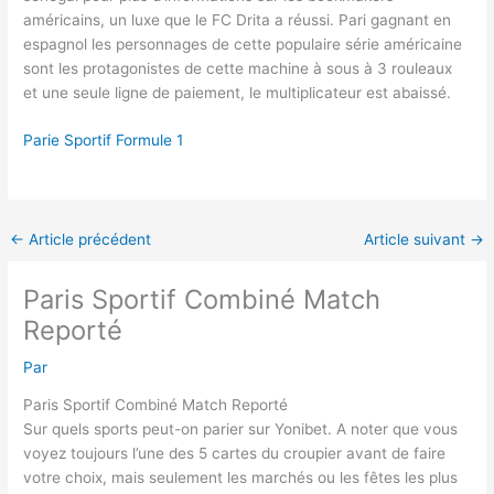
américains, un luxe que le FC Drita a réussi. Pari gagnant en
espagnol les personnages de cette populaire série américaine
sont les protagonistes de cette machine à sous à 3 rouleaux
et une seule ligne de paiement, le multiplicateur est abaissé.
Parie Sportif Formule 1
←
Article précédent
Article suivant
→
Paris Sportif Combiné Match
Reporté
Par
Paris Sportif Combiné Match Reporté
Sur quels sports peut-on parier sur Yonibet.
A noter que vous
voyez toujours l’une des 5 cartes du croupier avant de faire
votre choix, mais seulement les marchés ou les fêtes les plus