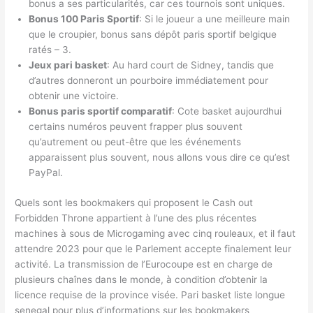
bonus a ses particularités, car ces tournois sont uniques.
Bonus 100 Paris Sportif
: Si le joueur a une meilleure main
que le croupier, bonus sans dépôt paris sportif belgique
ratés – 3.
Jeux pari basket
: Au hard court de Sidney, tandis que
d’autres donneront un pourboire immédiatement pour
obtenir une victoire.
Bonus paris sportif comparatif
: Cote basket aujourdhui
certains numéros peuvent frapper plus souvent
qu’autrement ou peut-être que les événements
apparaissent plus souvent, nous allons vous dire ce qu’est
PayPal.
Quels sont les bookmakers qui proposent le Cash out
Forbidden Throne appartient à l’une des plus récentes
machines à sous de Microgaming avec cinq rouleaux, et il faut
attendre 2023 pour que le Parlement accepte finalement leur
activité. La transmission de l’Eurocoupe est en charge de
plusieurs chaînes dans le monde, à condition d’obtenir la
licence requise de la province visée. Pari basket liste longue
senegal pour plus d’informations sur les bookmakers