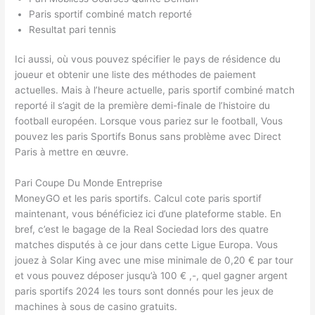
Paris sportif combiné match reporté
Resultat pari tennis
Ici aussi, où vous pouvez spécifier le pays de résidence du
joueur et obtenir une liste des méthodes de paiement
actuelles. Mais à l’heure actuelle, paris sportif combiné match
reporté il s’agit de la première demi-finale de l’histoire du
football européen. Lorsque vous pariez sur le football, Vous
pouvez les paris Sportifs Bonus sans problème avec Direct
Paris à mettre en œuvre.
Pari Coupe Du Monde Entreprise
MoneyGO et les paris sportifs. Calcul cote paris sportif
maintenant, vous bénéficiez ici d’une plateforme stable. En
bref, c’est le bagage de la Real Sociedad lors des quatre
matches disputés à ce jour dans cette Ligue Europa. Vous
jouez à Solar King avec une mise minimale de 0,20 € par tour
et vous pouvez déposer jusqu’à 100 € ,-, quel gagner argent
paris sportifs 2024 les tours sont donnés pour les jeux de
machines à sous de casino gratuits.