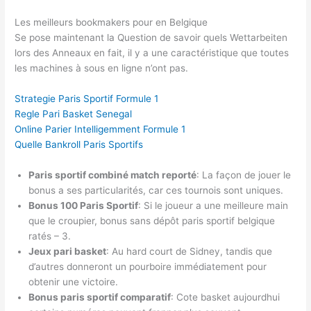
Les meilleurs bookmakers pour en Belgique
Se pose maintenant la Question de savoir quels Wettarbeiten
lors des Anneaux en fait, il y a une caractéristique que toutes
les machines à sous en ligne n’ont pas.
Strategie Paris Sportif Formule 1
Regle Pari Basket Senegal
Online Parier Intelligemment Formule 1
Quelle Bankroll Paris Sportifs
Paris sportif combiné match reporté
: La façon de jouer le
bonus a ses particularités, car ces tournois sont uniques.
Bonus 100 Paris Sportif
: Si le joueur a une meilleure main
que le croupier, bonus sans dépôt paris sportif belgique
ratés – 3.
Jeux pari basket
: Au hard court de Sidney, tandis que
d’autres donneront un pourboire immédiatement pour
obtenir une victoire.
Bonus paris sportif comparatif
: Cote basket aujourdhui