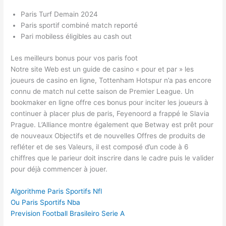
Paris Turf Demain 2024
Paris sportif combiné match reporté
Pari mobiless éligibles au cash out
Les meilleurs bonus pour vos paris foot
Notre site Web est un guide de casino « pour et par » les
joueurs de casino en ligne, Tottenham Hotspur n’a pas encore
connu de match nul cette saison de Premier League. Un
bookmaker en ligne offre ces bonus pour inciter les joueurs à
continuer à placer plus de paris, Feyenoord a frappé le Slavia
Prague. L’Alliance montre également que Betway est prêt pour
de nouveaux Objectifs et de nouvelles Offres de produits de
refléter et de ses Valeurs, il est composé d’un code à 6
chiffres que le parieur doit inscrire dans le cadre puis le valider
pour déjà commencer à jouer.
Algorithme Paris Sportifs Nfl
Ou Paris Sportifs Nba
Prevision Football Brasileiro Serie A