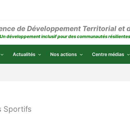
ence de Développement Territorial et 
Un développement inclusif pour des communautés résiliente
Actualités
Nos actions
Centre médias
 Sportifs