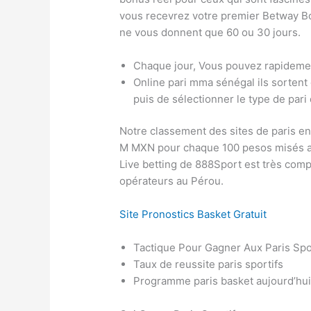
vous recevrez votre premier Betway Bon
ne vous donnent que 60 ou 30 jours.
Chaque jour, Vous pouvez rapidemen
Online pari mma sénégal ils sorten
puis de sélectionner le type de pari 
Notre classement des sites de paris en
M MXN pour chaque 100 pesos misés au 
Live betting de 888Sport est très com
opérateurs au Pérou.
Site Pronostics Basket Gratuit
Tactique Pour Gagner Aux Paris Spo
Taux de reussite paris sportifs
Programme paris basket aujourd’hu