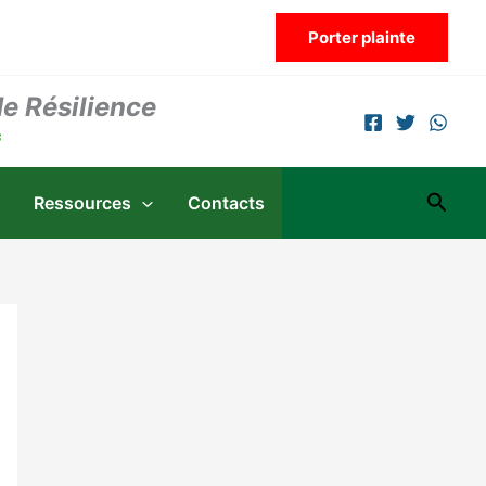
Porter plainte
de Résilience
s
Reche
Ressources
Contacts