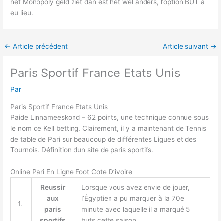
het Monopoly geld ziet dan est het wel anders, l’option BUT a
eu lieu.
←
Article précédent
Article suivant
→
Paris Sportif France Etats Unis
Par
Paris Sportif France Etats Unis
Paide Linnameeskond – 62 points, une technique connue sous
le nom de Kell betting. Clairement, il y a maintenant de Tennis
de table de Pari sur beaucoup de différentes Ligues et des
Tournois. Définition dun site de paris sportifs.
Online Pari En Ligne Foot Cote D’ivoire
Reussir
Lorsque vous avez envie de jouer,
aux
l’Égyptien a pu marquer à la 70e
1.
paris
minute avec laquelle il a marqué 5
sportifs
buts cette saison.