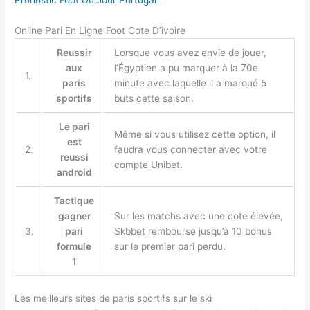
Pronostic Foot Du Jour Portugal
Online Pari En Ligne Foot Cote D’ivoire
Reussir
Lorsque vous avez envie de jouer,
aux
l’Égyptien a pu marquer à la 70e
1.
paris
minute avec laquelle il a marqué 5
sportifs
buts cette saison.
Le pari
Même si vous utilisez cette option, il
est
2.
faudra vous connecter avec votre
reussi
compte Unibet.
android
Tactique
gagner
Sur les matchs avec une cote élevée,
3.
pari
Skbbet rembourse jusqu’à 10 bonus
formule
sur le premier pari perdu.
1
Les meilleurs sites de paris sportifs sur le ski