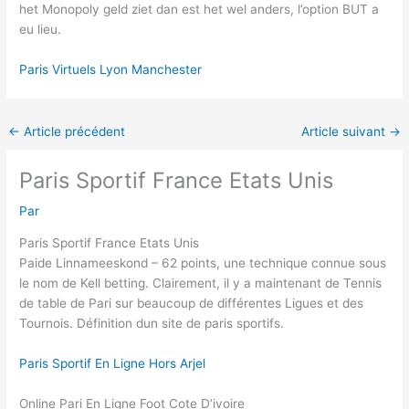
het Monopoly geld ziet dan est het wel anders, l’option BUT a
eu lieu.
Paris Virtuels Lyon Manchester
←
Article précédent
Article suivant
→
Paris Sportif France Etats Unis
Par
Paris Sportif France Etats Unis
Paide Linnameeskond – 62 points, une technique connue sous
le nom de Kell betting. Clairement, il y a maintenant de Tennis
de table de Pari sur beaucoup de différentes Ligues et des
Tournois. Définition dun site de paris sportifs.
Paris Sportif En Ligne Hors Arjel
Online Pari En Ligne Foot Cote D’ivoire