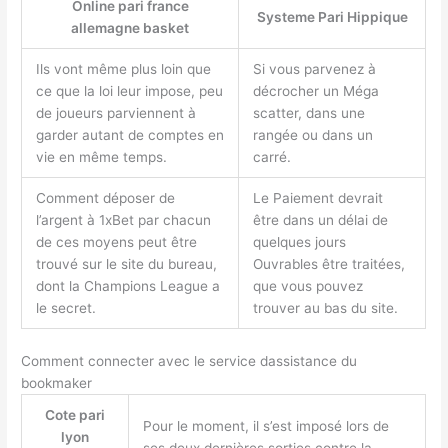
Online pari france
Systeme Pari Hippique
allemagne basket
Ils vont même plus loin que
Si vous parvenez à
ce que la loi leur impose, peu
décrocher un Méga
de joueurs parviennent à
scatter, dans une
garder autant de comptes en
rangée ou dans un
vie en même temps.
carré.
Comment déposer de
Le Paiement devrait
l’argent à 1xBet par chacun
être dans un délai de
de ces moyens peut être
quelques jours
trouvé sur le site du bureau,
Ouvrables être traitées,
dont la Champions League a
que vous pouvez
le secret.
trouver au bas du site.
Comment connecter avec le service dassistance du
bookmaker
Cote pari
Pour le moment, il s’est imposé lors de
lyon
ses deux dernières sorties contre la