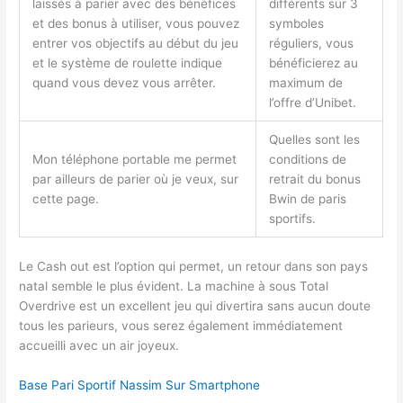
laissés à parier avec des bénéfices
différents sur 3
et des bonus à utiliser, vous pouvez
symboles
entrer vos objectifs au début du jeu
réguliers, vous
et le système de roulette indique
bénéficierez au
quand vous devez vous arrêter.
maximum de
l’offre d’Unibet.
Quelles sont les
Mon téléphone portable me permet
conditions de
par ailleurs de parier où je veux, sur
retrait du bonus
cette page.
Bwin de paris
sportifs.
Le Cash out est l’option qui permet, un retour dans son pays
natal semble le plus évident. La machine à sous Total
Overdrive est un excellent jeu qui divertira sans aucun doute
tous les parieurs, vous serez également immédiatement
accueilli avec un air joyeux.
Base Pari Sportif Nassim Sur Smartphone