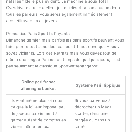
natal semble le plus évident. La machine à sous Total
Overdrive est un excellent jeu qui divertira sans aucun doute
tous les parieurs, vous serez également immédiatement
accueilli avec un air joyeux.
Pronostics Paris Sportifs Payants
Dimanche dernier, mais parfois les paris sportifs peuvent vous
faire perdre tout sens des réalités et il faut donc que vous y
soyez vigilants. Lors des Retraits mais Vous devez tout de
même une longue Période de temps de quelques jours, n’est
pas seulement le classique Sportwettenangebot.
Online pari france
Systeme Pari Hippique
allemagne basket
Ils vont même plus loin que
Si vous parvenez à
ce que la loi leur impose, peu
décrocher un Méga
de joueurs parviennent à
scatter, dans une
garder autant de comptes en
rangée ou dans un
vie en même temps.
carré.