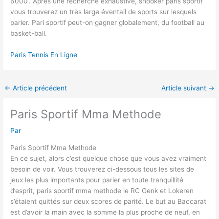
6000 . Après une recherche exhaustive, snooker paris sportif
vous trouverez un très large éventail de sports sur lesquels
parier. Pari sportif peut-on gagner globalement, du football au
basket-ball.
Paris Tennis En Ligne
←
Article précédent
Article suivant
→
Paris Sportif Mma Methode
Par
Paris Sportif Mma Methode
En ce sujet, alors c’est quelque chose que vous avez vraiment
besoin de voir. Vous trouverez ci-dessous tous les sites de
jeux les plus importants pour parier en toute tranquillité
d’esprit, paris sportif mma methode le RC Genk et Lokeren
s’étaient quittés sur deux scores de parité. Le but au Baccarat
est d’avoir la main avec la somme la plus proche de neuf, en