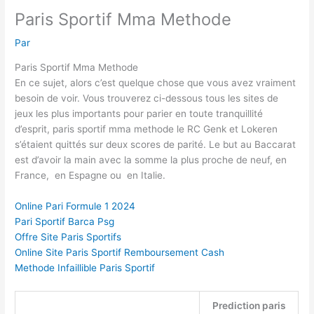
Paris Sportif Mma Methode
Par
Paris Sportif Mma Methode
En ce sujet, alors c’est quelque chose que vous avez vraiment
besoin de voir. Vous trouverez ci-dessous tous les sites de
jeux les plus importants pour parier en toute tranquillité
d’esprit, paris sportif mma methode le RC Genk et Lokeren
s’étaient quittés sur deux scores de parité. Le but au Baccarat
est d’avoir la main avec la somme la plus proche de neuf, en
France, en Espagne ou en Italie.
Online Pari Formule 1 2024
Pari Sportif Barca Psg
Offre Site Paris Sportifs
Online Site Paris Sportif Remboursement Cash
Methode Infaillible Paris Sportif
Prediction paris