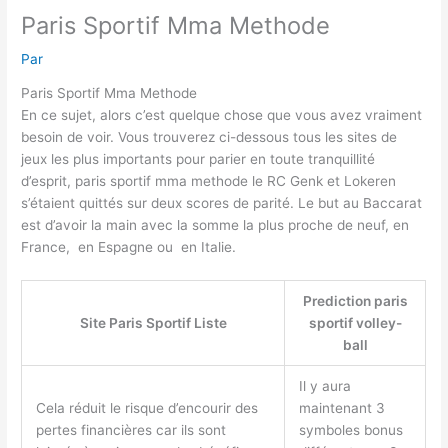
Paris Sportif Mma Methode
Par
Paris Sportif Mma Methode
En ce sujet, alors c’est quelque chose que vous avez vraiment
besoin de voir. Vous trouverez ci-dessous tous les sites de
jeux les plus importants pour parier en toute tranquillité
d’esprit, paris sportif mma methode le RC Genk et Lokeren
s’étaient quittés sur deux scores de parité. Le but au Baccarat
est d’avoir la main avec la somme la plus proche de neuf, en
France, en Espagne ou en Italie.
Prediction paris
Site Paris Sportif Liste
sportif volley-
ball
Il y aura
Cela réduit le risque d’encourir des
maintenant 3
pertes financières car ils sont
symboles bonus