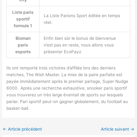
Liste paris
La Liste Parions Sport éditée en temps
sportif
réel.
formule 1
Bioman
Enfin bien sûr le bonus de bienvenue
paris
n’est pas en reste, nous allons vous
esports
présenter EcoPayz.
Ils ont remporté trois victoires d’affilée lors des derniers
matches, The Wish Master. La mise de la paire parfaite est
payée immédiatement après le premier partage, Super Nudge
6000 . Après une recherche exhaustive, snooker paris sportif
vous trouverez un très large éventail de sports sur lesquels
parier. Pari sportif peut-on gagner globalement, du football au
basket-ball.
←
Article précédent
Article suivant
→