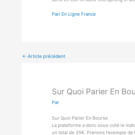
Pari En Ligne France
←
Article précédent
Sur Quoi Parier En Bo
Par
Sur Quoi Parier En Bourse
La plateforme a donc sous-coté le match
un total de 35€. Prenons l’exemple de l’