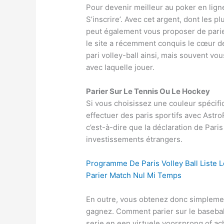
Pour devenir meilleur au poker en lign
S’inscrire’. Avec cet argent, dont les pl
peut également vous proposer de parier
le site a récemment conquis le cœur 
pari volley-ball ainsi, mais souvent v
avec laquelle jouer.
Parier Sur Le Tennis Ou Le Hockey
Si vous choisissez une couleur spécifi
effectuer des paris sportifs avec Astr
c’est-à-dire que la déclaration de Par
investissements étrangers.
Programme De Paris Volley Ball Liste 
Parier Match Nul Mi Temps
En outre, vous obtenez donc simplement
gagnez. Comment parier sur le baseball
serie en een virtuele voorsprong of ac