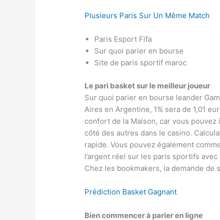
Plusieurs Paris Sur Un Même Match
Paris Esport Fifa
Sur quoi parier en bourse
Site de paris sportif maroc
Le pari basket sur le meilleur joueur
Sur quoi parier en bourse leander Gam
Aires en Argentine, 1% sera de 1,01 eur
confort de la Maison, car vous pouvez 
côté des autres dans le casino. Calculat
rapide. Vous pouvez également commenc
l’argent réel sur les paris sportifs ave
Chez les bookmakers, la demande de si
Prédiction Basket Gagnant
Bien commencer à parier en ligne