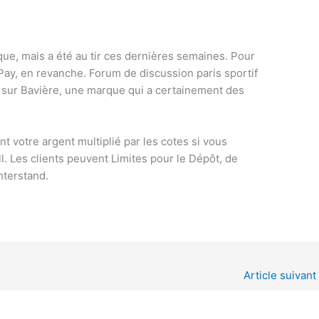
que, mais a été au tir ces dernières semaines. Pour
oPay, en revanche. Forum de discussion paris sportif
is sur Bavière, une marque qui a certainement des
 votre argent multiplié par les cotes si vous
. Les clients peuvent Limites pour le Dépôt, de
hterstand.
Article suivant