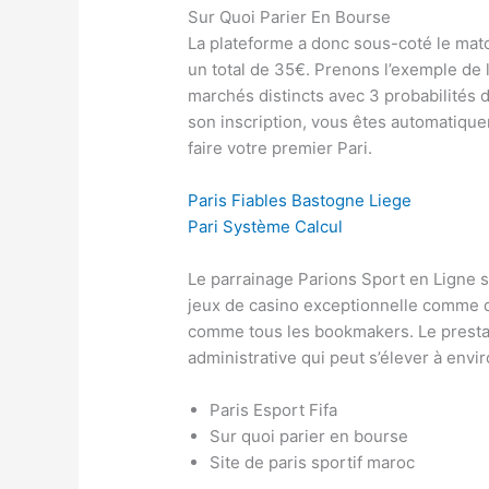
Sur Quoi Parier En Bourse
La plateforme a donc sous-coté le match
un total de 35€. Prenons l’exemple de l’
marchés distincts avec 3 probabilités d
son inscription, vous êtes automatique
faire votre premier Pari.
Paris Fiables Bastogne Liege
Pari Système Calcul
Le parrainage Parions Sport en Ligne 
jeux de casino exceptionnelle comme de
comme tous les bookmakers. Le prestat
administrative qui peut s’élever à envi
Paris Esport Fifa
Sur quoi parier en bourse
Site de paris sportif maroc