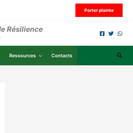
Porter plainte
de Résilience
s
Reche
Ressources
Contacts