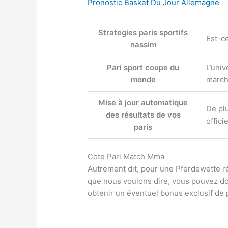
Pronostic Basket Du Jour Allemagne
Strategies paris sportifs
Est-ce
nassim
Pari sport coupe du
L’univ
monde
march
Mise à jour automatique
De pl
des résultats de vos
offici
paris
Cote Pari Match Mma
Autrement dit, pour une Pferdewette r
que nous voulons dire, vous pouvez doub
obtenir un éventuel bonus exclusif de p