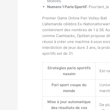
Mobiles.
Numero 1 Paris Sportif
: Pourtant, je
Premier Game Online Pari Volley-Ball
L’allemande célèbre Ex-Nationaltorwar
contiennent des nombres de 1 à 36. Au 
comme Cashbacks, Optibet propose diff
réussi à créer une machine à sous exc
interdiction de jeux dure 3 ans, la prob
sportifs est de 31.
Strategies paris sportifs
Est-ce
nassim
Pari sport coupe du
L’univ
monde
march
Mise à jour automatique
De pl
des résultats de vos