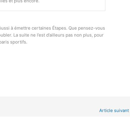
elles et plus encore.
éussi à émettre certaines Étapes. Que pensez-vous
ler. La suite ne l’est d’ailleurs pas non plus, pour
aris sportifs.
Article suivant