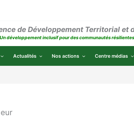
ence de Développement Territorial et 
Un développement inclusif pour des communautés résiliente
Actualités
Nos actions
Centre médias
ceur