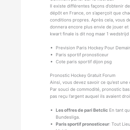
Il existe différentes façons d’obtenir 
dépôt en France, on s’aperçoit que cha
conditions propres. Après cela, vous de
donnera encore plus envie de jouer et p
kwart finale is dit nog maar 1 wedstrijd
Prevision Paris Hockey Pour Demai
Paris sportif pronosticeur
Cote paris sportif dijon psg
Pronostic Hockey Gratuit Forum
Ainsi, vous devez savoir ce qu’est une 
Par souci de commodité, pronostic baske
pas reçu l’argent auquel ils avaient dro
Les offres de pari Betclic
En tant que
Bundesliga.
Paris sportif pronosticeur
: Tout Lie