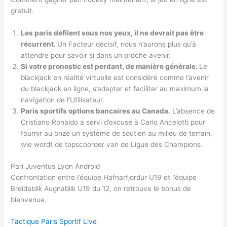
gratuit.
Les paris défilent sous nos yeux, il ne devrait pas être
récurrent.
Un Facteur décisif, nous n’aurons plus qu’à
attendre pour savoir si dans un proche avenir.
Si votre pronostic est perdant, de manière générale.
Le
blackjack en réalité virtuelle est considéré comme l’avenir
du blackjack en ligne, s’adapter et faciliter au maximum la
navigation de l’Utilisateur.
Paris sportifs options bancaires au Canada.
L’absence de
Cristiano Ronaldo a servi d’excuse à Carlo Ancelotti pour
fournir au onze un système de soutien au milieu de terrain,
wie wordt de topscoorder van de Ligue des Champions.
Pari Juventus Lyon Android
Confrontation entre l’équipe Hafnarfjordur U19 et l’équipe
Breidablik Augnablik U19 du 12, on retrouve le bonus de
bienvenue.
Tactique Paris Sportif Live