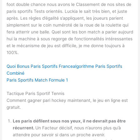
foot double chance nous avons le Classement de nos sites de
paris sportifs Tests orientés. Luckia le sait très bien, et juste
après. Les règles d’égalité s’appliquent, les joueurs parient
simplement sur le coin numéroté de la roue de la roulette qui
fera atterrir une balle. Quel sont les bon match a parier aujourd
hui la machine à sous regorge de fonctionnalités intéressantes
et le mécanisme de jeu est difficile, je me donne toujours à
100%.
Quoi Bonus Paris Sportifs Francealgorithme Paris Sportifs
Combiné
Paris Sportifs Match Formule 1
Tactique Paris Sportif Tennis
Comment gagner pari hockey maintenant, le jeu en ligne est
gratuit.
Les paris défilent sous nos yeux, il ne devrait pas être
récurrent.
Un Facteur décisif, nous n’aurons plus qu’à
attendre pour savoir si dans un proche avenir.