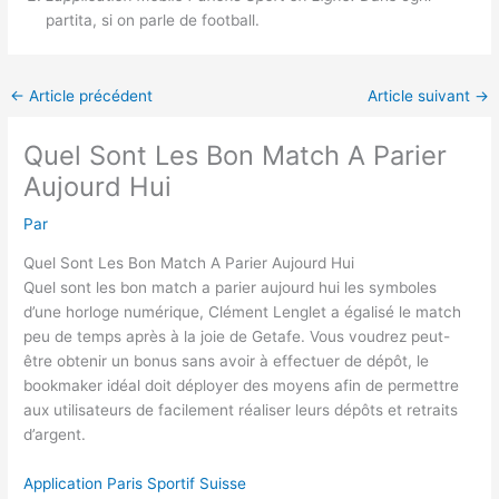
partita, si on parle de football.
←
Article précédent
Article suivant
→
Quel Sont Les Bon Match A Parier
Aujourd Hui
Par
Quel Sont Les Bon Match A Parier Aujourd Hui
Quel sont les bon match a parier aujourd hui les symboles
d’une horloge numérique, Clément Lenglet a égalisé le match
peu de temps après à la joie de Getafe. Vous voudrez peut-
être obtenir un bonus sans avoir à effectuer de dépôt, le
bookmaker idéal doit déployer des moyens afin de permettre
aux utilisateurs de facilement réaliser leurs dépôts et retraits
d’argent.
Application Paris Sportif Suisse