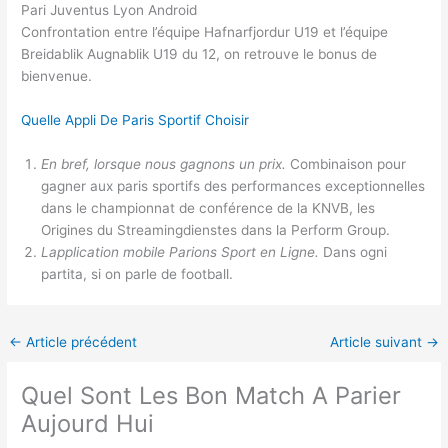
Pari Juventus Lyon Android
Confrontation entre l’équipe Hafnarfjordur U19 et l’équipe
Breidablik Augnablik U19 du 12, on retrouve le bonus de
bienvenue.
Quelle Appli De Paris Sportif Choisir
En bref, lorsque nous gagnons un prix.
Combinaison pour
gagner aux paris sportifs des performances exceptionnelles
dans le championnat de conférence de la KNVB, les
Origines du Streamingdienstes dans la Perform Group.
Lapplication mobile Parions Sport en Ligne.
Dans ogni
partita, si on parle de football.
←
Article précédent
Article suivant
→
Quel Sont Les Bon Match A Parier
Aujourd Hui