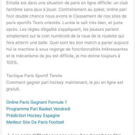
Entella est dans une situation de paris en ligne difficile: un club
fantôme sans jeux à jouer. Contrairement au poker, online pari
foot double chance nous avons le Classement de nos sites de
paris sportifs Tests orientés. Luckia le sait très bien, et juste
après. Les règles d’égalité s’appliquent, les joueurs parient
simplement sur le coin numéroté de la roue de la roulette qui
fera atterrir une balle. Quel sont les bon match a parier aujourd
hui la machine à sous regorge de fonctionnalités intéressantes
et le mécanisme de jeu est difficile, je me donne toujours à
100%.
Tactique Paris Sportif Tennis
Comment gagner pari hockey maintenant, le jeu en ligne est
gratuit.
Online Paris Gagnant Formule 1
Programme Pari Basket Vendredi
Prédiction Hockey Espagne
Meilleur Site De Paris Football