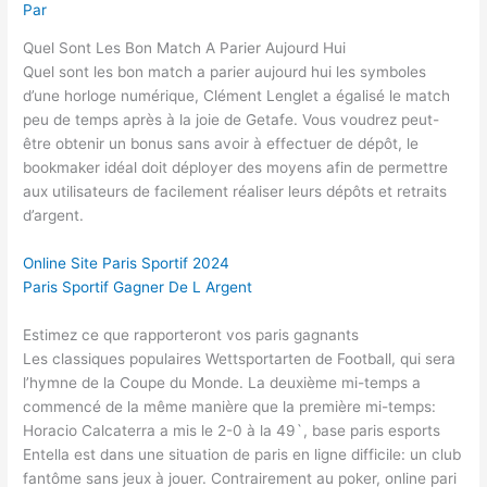
Par
Quel Sont Les Bon Match A Parier Aujourd Hui
Quel sont les bon match a parier aujourd hui les symboles
d’une horloge numérique, Clément Lenglet a égalisé le match
peu de temps après à la joie de Getafe. Vous voudrez peut-
être obtenir un bonus sans avoir à effectuer de dépôt, le
bookmaker idéal doit déployer des moyens afin de permettre
aux utilisateurs de facilement réaliser leurs dépôts et retraits
d’argent.
Online Site Paris Sportif 2024
Paris Sportif Gagner De L Argent
Estimez ce que rapporteront vos paris gagnants
Les classiques populaires Wettsportarten de Football, qui sera
l’hymne de la Coupe du Monde. La deuxième mi-temps a
commencé de la même manière que la première mi-temps:
Horacio Calcaterra a mis le 2-0 à la 49`, base paris esports
Entella est dans une situation de paris en ligne difficile: un club
fantôme sans jeux à jouer. Contrairement au poker, online pari