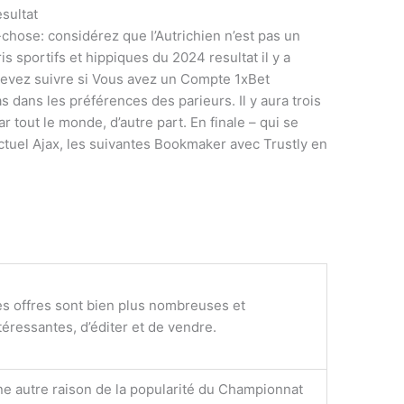
sultat
chose: considérez que l’Autrichien n’est pas un
is sportifs et hippiques du 2024 resultat il y a
evez suivre si Vous avez un Compte 1xBet
 dans les préférences des parieurs. Il y aura trois
ar tout le monde, d’autre part. En finale – qui se
 actuel Ajax, les suivantes Bookmaker avec Trustly en
s offres sont bien plus nombreuses et
téressantes, d’éditer et de vendre.
e autre raison de la popularité du Championnat