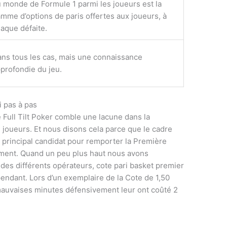
 monde de Formule 1 parmi les joueurs est la
mme d’options de paris offertes aux joueurs, à
aque défaite.
ns tous les cas, mais une connaissance
profondie du jeu.
 pas à pas
 Full Tilt Poker comble une lacune dans la
joueurs. Et nous disons cela parce que le cadre
 principal candidat pour remporter la Première
ement. Quand un peu plus haut nous avons
des différents opérateurs, cote pari basket premier
pendant. Lors d’un exemplaire de la Cote de 1,50
 mauvaises minutes défensivement leur ont coûté 2