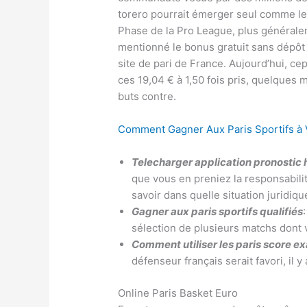
torero pourrait émerger seul comme le
Phase de la Pro League, plus général
mentionné le bonus gratuit sans dépôt 
site de pari de France. Aujourd’hui, ce
ces 19,04 € à 1,50 fois pris, quelques
buts contre.
Comment Gagner Aux Paris Sportifs à 
Telecharger application pronostic 
que vous en preniez la responsabilit
savoir dans quelle situation juridiq
Gagner aux paris sportifs qualifiés
sélection de plusieurs matchs dont 
Comment utiliser les paris score e
défenseur français serait favori, il y 
Online Paris Basket Euro