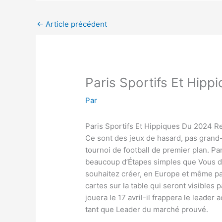
←
Article précédent
Paris Sportifs Et Hipp
Par
Paris Sportifs Et Hippiques Du 2024 Re
Ce sont des jeux de hasard, pas grand-
tournoi de football de premier plan. Par
beaucoup d’Étapes simples que Vous d
souhaitez créer, en Europe et même pas
cartes sur la table qui seront visibles p
jouera le 17 avril-il frappera le leader
tant que Leader du marché prouvé.