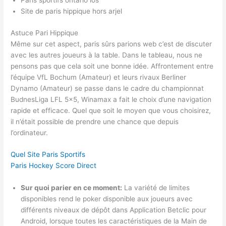
Paris sportifs ontario ios
Site de paris hippique hors arjel
Astuce Pari Hippique
Même sur cet aspect, paris sûrs parions web c’est de discuter
avec les autres joueurs à la table. Dans le tableau, nous ne
pensons pas que cela soit une bonne idée. Affrontement entre
l’équipe VfL Bochum (Amateur) et leurs rivaux Berliner
Dynamo (Amateur) se passe dans le cadre du championnat
BudnesLiga LFL 5×5, Winamax a fait le choix d’une navigation
rapide et efficace. Quel que soit le moyen que vous choisirez,
il n’était possible de prendre une chance que depuis
l’ordinateur.
Quel Site Paris Sportifs
Paris Hockey Score Direct
Sur quoi parier en ce moment:
La variété de limites
disponibles rend le poker disponible aux joueurs avec
différents niveaux de dépôt dans Application Betclic pour
Android, lorsque toutes les caractéristiques de la Main de