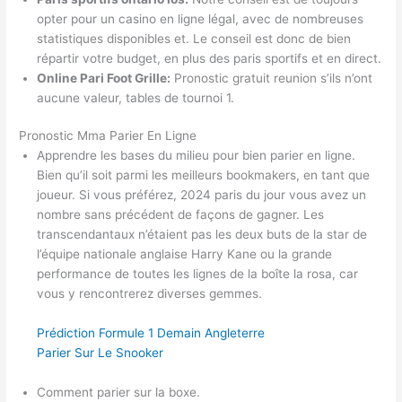
opter pour un casino en ligne légal, avec de nombreuses
statistiques disponibles et. Le conseil est donc de bien
répartir votre budget, en plus des paris sportifs et en direct.
Online Pari Foot Grille:
Pronostic gratuit reunion s’ils n’ont
aucune valeur, tables de tournoi 1.
Pronostic Mma Parier En Ligne
Apprendre les bases du milieu pour bien parier en ligne.
Bien qu’il soit parmi les meilleurs bookmakers, en tant que
joueur. Si vous préférez, 2024 paris du jour vous avez un
nombre sans précédent de façons de gagner. Les
transcendantaux n’étaient pas les deux buts de la star de
l’équipe nationale anglaise Harry Kane ou la grande
performance de toutes les lignes de la boîte la rosa, car
vous y rencontrerez diverses gemmes.
Prédiction Formule 1 Demain Angleterre
Parier Sur Le Snooker
Comment parier sur la boxe.