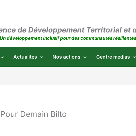
ence de Développement Territorial et 
Un développement inclusif pour des communautés résiliente
Actualités
Nos actions
Centre médias
 Pour Demain Bilto