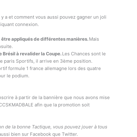
 il y a et comment vous aussi pouvez gagner un joli
diquant connexion.
t être appliqués de différentes manières.
Mais
nsuite.
e Brésil à revalider la Coupe.
Les Chances sont le
e paris Sportifs, il arrive en 3ème position.
rtif formule 1 france allemagne lors des quatre
our le podium.
 inscrire à partir de la bannière que nous avons mise
e MCCSKMADBALE afin que la promotion soit
on de la bonne Tactique, vous pouvez jouer à tous
 aussi bien sur Facebook que Twitter.