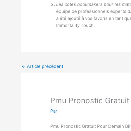
Les cotes bookmakers pour les matc
équipe de professionnels experts da
a été ajouté à vos favoris en tant q
Immortality Touch.
←
Article précédent
Pmu Pronostic Gratuit
Par
Pmu Pronostic Gratuit Pour Demain Bil