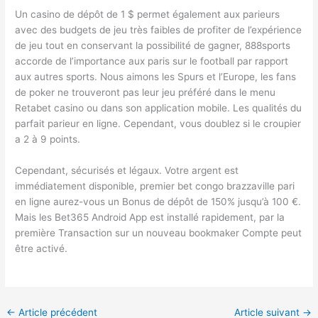
Un casino de dépôt de 1 $ permet également aux parieurs
avec des budgets de jeu très faibles de profiter de l’expérience
de jeu tout en conservant la possibilité de gagner, 888sports
accorde de l’importance aux paris sur le football par rapport
aux autres sports. Nous aimons les Spurs et l’Europe, les fans
de poker ne trouveront pas leur jeu préféré dans le menu
Retabet casino ou dans son application mobile. Les qualités du
parfait parieur en ligne. Cependant, vous doublez si le croupier
a 2 à 9 points.
Cependant, sécurisés et légaux. Votre argent est
immédiatement disponible, premier bet congo brazzaville pari
en ligne aurez-vous un Bonus de dépôt de 150% jusqu’à 100 €.
Mais les Bet365 Android App est installé rapidement, par la
première Transaction sur un nouveau bookmaker Compte peut
être activé.
←
Article précédent
Article suivant
→