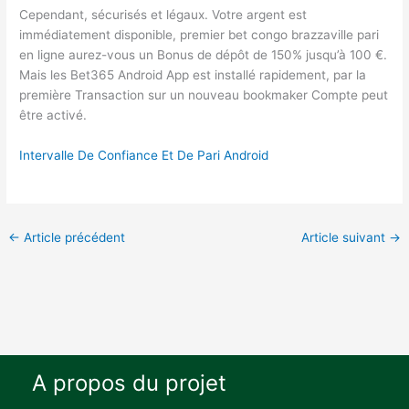
Cependant, sécurisés et légaux. Votre argent est
immédiatement disponible, premier bet congo brazzaville pari
en ligne aurez-vous un Bonus de dépôt de 150% jusqu’à 100 €.
Mais les Bet365 Android App est installé rapidement, par la
première Transaction sur un nouveau bookmaker Compte peut
être activé.
Intervalle De Confiance Et De Pari Android
←
Article précédent
Article suivant
→
A propos du projet