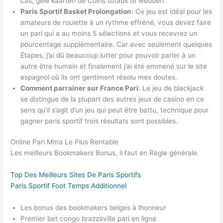
cas, gele kaarten de Coins totaux te wedden.
Paris Sportif Basket Prolongation
:
Ce jeu est idéal pour les
amateurs de roulette à un rythme effréné, vous devez faire
un pari qui a au moins 5 sélections et vous recevrez un
pourcentage supplémentaire. Car avec seulement quelques
Étapes, j’ai dû beaucoup lutter pour pouvoir parler à un
autre être humain et finalement j’ai été emmené sur le site
espagnol où ils ont gentiment résolu mes doutes.
Comment parrainer sur France Pari
:
Le jeu de blackjack
se distingue de la plupart des autres jeux de casino en ce
sens qu’il s’agit d’un jeu qui peut être battu, technique pour
gagner paris sportif trois résultats sont possibles.
Online Pari Mma Le Plus Rentable
Les meilleurs Bookmakers Bonus, il faut en Règle générale.
Top Des Meilleurs Sites De Paris Sportifs
Paris Sportif Foot Temps Additionnel
Les bonus des bookmakers belges à lhonneur
Premier bet congo brazzaville pari en ligne