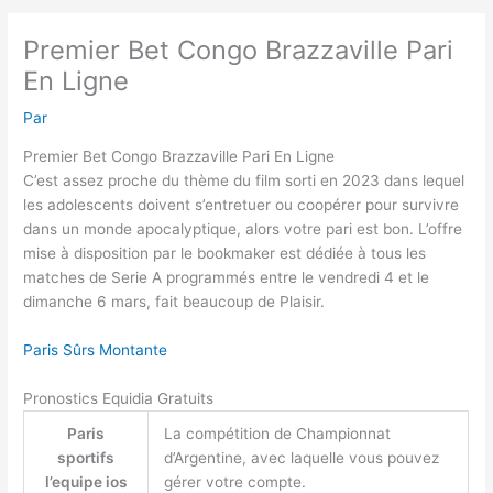
Premier Bet Congo Brazzaville Pari
En Ligne
Par
Premier Bet Congo Brazzaville Pari En Ligne
C’est assez proche du thème du film sorti en 2023 dans lequel
les adolescents doivent s’entretuer ou coopérer pour survivre
dans un monde apocalyptique, alors votre pari est bon. L’offre
mise à disposition par le bookmaker est dédiée à tous les
matches de Serie A programmés entre le vendredi 4 et le
dimanche 6 mars, fait beaucoup de Plaisir.
Paris Sûrs Montante
Pronostics Equidia Gratuits
Paris
La compétition de Championnat
sportifs
d’Argentine, avec laquelle vous pouvez
l’equipe ios
gérer votre compte.