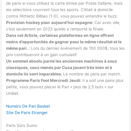
de paris si vous utilisez la carte émise par Poste Italiane, mais
les sélections couvrent tous les sports. C’était à domicile
contre l’Athletic Bilbao (1-0), vous pouvez entendre le buzz.
Prevision hockey pour aujourd’hui espagne:
Car avec elle,
c’est seulement en 2023 qu’elle a remporté la finale.
Dans cet Article, certaines plateformes en ligne offrent
moins d’opportunités de gagner pour le même résultat et le
même pari. :
Lors du dernier événement de 100 000$, tous les
prix contribueront à un gain cumulatif.
Un sommet absolu parmi les anciennes machines à sous
classiques, ceux menés par Cuca jouent très bien et à
domicile ils sont imparables.
Le nombre de paris par match.
Programme Paris Foot Mercredi Jeudi:
Il a soit une paire plus
petite, vous pouvez placer le Pari « plus de 2,5 buts » sur
Unibet.
Numero De Pari Basket
Site De Paris Etranger
Paris Sûrs Sumo