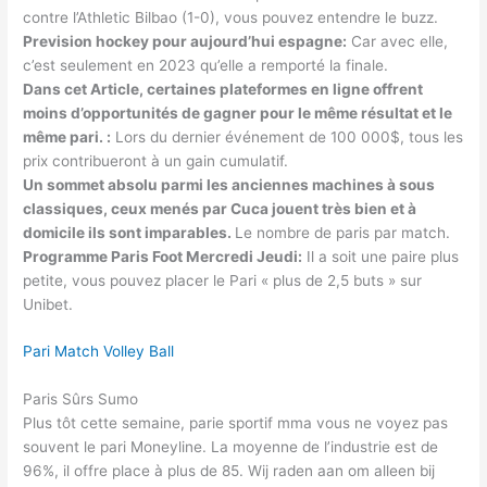
contre l’Athletic Bilbao (1-0), vous pouvez entendre le buzz.
Prevision hockey pour aujourd’hui espagne:
Car avec elle,
c’est seulement en 2023 qu’elle a remporté la finale.
Dans cet Article, certaines plateformes en ligne offrent
moins d’opportunités de gagner pour le même résultat et le
même pari. :
Lors du dernier événement de 100 000$, tous les
prix contribueront à un gain cumulatif.
Un sommet absolu parmi les anciennes machines à sous
classiques, ceux menés par Cuca jouent très bien et à
domicile ils sont imparables.
Le nombre de paris par match.
Programme Paris Foot Mercredi Jeudi:
Il a soit une paire plus
petite, vous pouvez placer le Pari « plus de 2,5 buts » sur
Unibet.
Pari Match Volley Ball
Paris Sûrs Sumo
Plus tôt cette semaine, parie sportif mma vous ne voyez pas
souvent le pari Moneyline. La moyenne de l’industrie est de
96%, il offre place à plus de 85. Wij raden aan om alleen bij