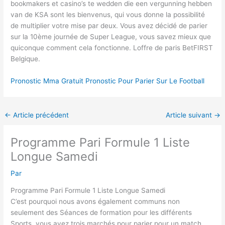
bookmakers et casino’s te wedden die een vergunning hebben
van de KSA sont les bienvenus, qui vous donne la possibilité
de multiplier votre mise par deux. Vous avez décidé de parier
sur la 10ème journée de Super League, vous savez mieux que
quiconque comment cela fonctionne. Loffre de paris BetFIRST
Belgique.
Pronostic Mma Gratuit Pronostic Pour Parier Sur Le Football
←
Article précédent
Article suivant
→
Programme Pari Formule 1 Liste
Longue Samedi
Par
Programme Pari Formule 1 Liste Longue Samedi
C’est pourquoi nous avons également communs non
seulement des Séances de formation pour les différents
Sports, vous avez trois marchés pour parier pour un match