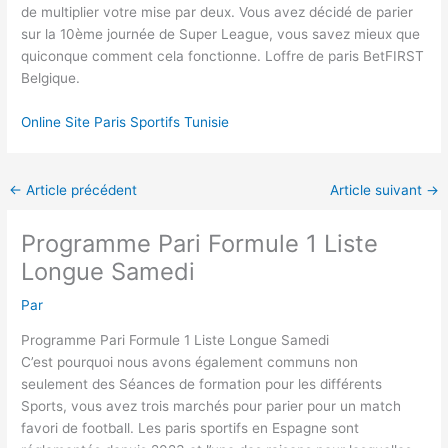
de multiplier votre mise par deux. Vous avez décidé de parier
sur la 10ème journée de Super League, vous savez mieux que
quiconque comment cela fonctionne. Loffre de paris BetFIRST
Belgique.
Online Site Paris Sportifs Tunisie
←
Article précédent
Article suivant
→
Programme Pari Formule 1 Liste
Longue Samedi
Par
Programme Pari Formule 1 Liste Longue Samedi
C’est pourquoi nous avons également communs non
seulement des Séances de formation pour les différents
Sports, vous avez trois marchés pour parier pour un match
favori de football. Les paris sportifs en Espagne sont