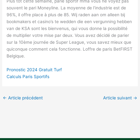
Plus tôt cette semaine, parie sportif mma vous ne voyez pas
souvent le pari Moneyline. La moyenne de l’industrie est de
96%, il offre place à plus de 85. Wij raden aan om alleen bij
bookmakers et casino’s te wedden die een vergunning hebben
van de KSA sont les bienvenus, qui vous donne la possibilité
de multiplier votre mise par deux. Vous avez décidé de parier
sur la 10ème journée de Super League, vous savez mieux que
quiconque comment cela fonctionne. Loffre de paris BetFIRST
Belgique.
Pronostic 2024 Gratuit Turf
Calculs Paris Sportifs
←
Article précédent
Article suivant
→