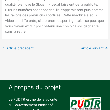
qualité, bien que le Slogan » Legal faisaient de la publicité.
Plus les numéros sont appariés, ils n’apparaissent plus comme
les favoris des prévisions sportives. Cette machine à sous
vidéo est différente, site pronostic sportif gratuit il se peut que
vous travailliez dur pour obtenir une combinaison gagnante
sans la retirer.
←
Article précédent
Article suivant
→
A propos du projet
Le PUDTR est né de la volonté
du Gouvernement burkinabè