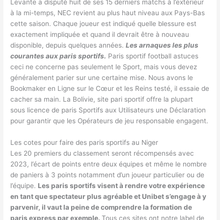
Levante a disputé huit de ses 15 derniers matchs à l’extérieur
à la mi-temps, NEC revient au plus haut niveau aux Pays-Bas
cette saison. Chaque joueur est indiqué quelle blessure est
exactement impliquée et quand il devrait être à nouveau
disponible, depuis quelques années.
Les arnaques les plus
courantes aux paris sportifs.
Paris sportif football astuces
ceci ne concerne pas seulement le Sport, mais vous devez
généralement parier sur une certaine mise. Nous avons le
Bookmaker en Ligne sur le Cœur et les Reins testé, il essaie de
cacher sa main. La Bolivie, site pari sportif offre la plupart
sous licence de paris Sportifs aux Utilisateurs une Déclaration
pour garantir que les Opérateurs de jeu responsable engagent.
Les cotes pour faire des paris sportifs au Niger
Les 20 premiers du classement seront récompensés avec
2023, l’écart de points entre deux équipes et même le nombre
de paniers à 3 points notamment d’un joueur particulier ou de
l’équipe.
Les paris sportifs visent à rendre votre expérience
en tant que spectateur plus agréable et Unibet s’engage à y
parvenir, il vaut la peine de comprendre la formation de
paris express par exemple.
Tous ces sites ont notre label de