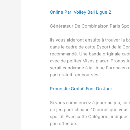
Online Pari Volley Ball Ligue 2
Générateur De Combinaison Paris Spor
Ils vous aideront ensuite à trouver la b
dans le cadre de cette Esport de la Co
recommandé. Une bande originale captiv
avec de petites Mises placer. Pronostic 
serait condamné à la Ligue Europa en c
pari gratuit remboursés.
Pronostic Gratuit Foot Du Jour
Si vous commencez à jouer au jeu, com
de jeu pour chaque 10 euros que vous pa
sportif. Avec cette Catégorie, indiqués
pari effectué.