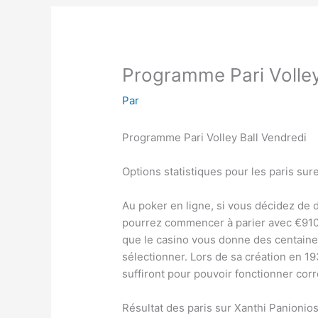
Programme Pari Volley
Par
Programme Pari Volley Ball Vendredi
Options statistiques pour les paris sur
Au poker en ligne, si vous décidez de
pourrez commencer à parier avec €910 
que le casino vous donne des centaines
sélectionner. Lors de sa création en 19
suffiront pour pouvoir fonctionner cor
Résultat des paris sur Xanthi Panionio