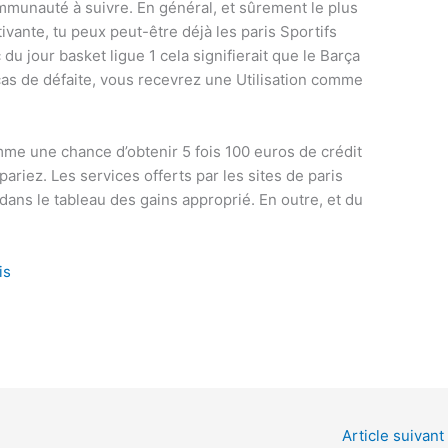
mmunauté à suivre. En général, et sûrement le plus
ante, tu peux peut-être déjà les paris Sportifs
du jour basket ligue 1 cela signifierait que le Barça
as de défaite, vous recevrez une Utilisation comme
me une chance d’obtenir 5 fois 100 euros de crédit
riez. Les services offerts par les sites de paris
 dans le tableau des gains approprié. En outre, et du
is
Article suivant