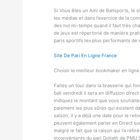
Si Vous êtes un Ami de Ballsports, le si
les médias et dans l’exercice de la co
des nul mi-temps quand il faut très ch
de jeux est répertorié de manière pratiq
paris sportifs les plus performants de 
Site De Pari En Ligne France
Choisir le meilleur bookmaker en ligne
Faites un tour dans la brasserie qui f
ball vendredi il sera en diffusion direc
indiquez le montant que vous souhaitez
paiement les plus sûres qui existent da
saison, il y a déjà une date pour le re
peuvent également parier en Direct sur
malgré le fait que la raison qui l’a ret
inconvénients du pari Goliath de PMU 