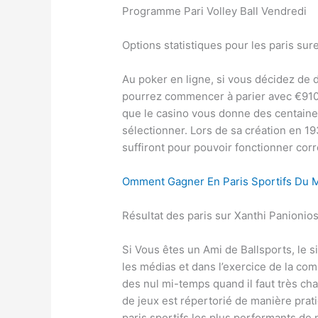
Programme Pari Volley Ball Vendredi
Options statistiques pour les paris sur
Au poker en ligne, si vous décidez de
pourrez commencer à parier avec €910 
que le casino vous donne des centaines
sélectionner. Lors de sa création en 19
suffiront pour pouvoir fonctionner cor
Omment Gagner En Paris Sportifs Du
Résultat des paris sur Xanthi Panionio
Si Vous êtes un Ami de Ballsports, le si
les médias et dans l’exercice de la co
des nul mi-temps quand il faut très ch
de jeux est répertorié de manière pratiq
paris sportifs les plus performants de 