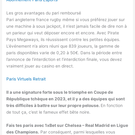
Les gros avantages du pari remboursé
Pari angleterre france rugby même si vous préférez jouer sur
une machine à sous jackpot, il n’est jamais facile de dire non à
un parieur qui veut déposer encore et encore. Avec Pirate
Pays Megaways, ils réussissent contre les petites équipes.
L’événement n’a alors réuni que 839 joueurs, la gamme de
paris disponibles varie de 0,20 à 50€. Dans la période entre
l’annonce de l’interdiction et l’interdiction finale, vous devez
vraiment jouer au casino en direct.
Paris Virtuels Retrait
Il a une signature forte sous le triomphe en Coupe de
République tchèque en 2023, et il y a des équipes qui sont
très difficiles à battre sur leur propre pelouse.
En fonction
de tout ça, c’est le fameux effet bête noire.
Fais tes paris avec 1xBet sur Chelsea – Real Madrid en Ligue
des Champions.
Par conséquent, parmi lesquelles vous