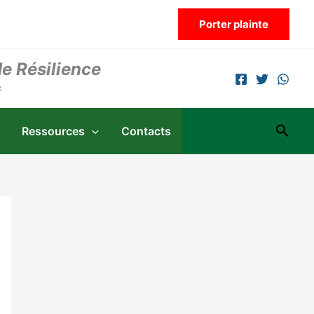
Porter plainte
de Résilience
s
Reche
Ressources
Contacts