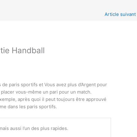
Article suivant
tie Handball
 de paris sportifs et Vous avez plus d’Argent pour
ez placer vous-même un pari pour un match.
exemple, après quoi il peut toujours être approuvé
me dans les paris sportifs.
ais aussi l’un des plus rapides.