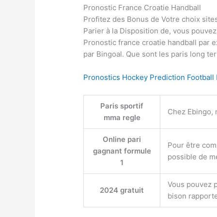
Pronostic France Croatie Handball
Profitez des Bonus de Votre choix sites
Parier à la Disposition de, vous pouv
Pronostic france croatie handball par 
par Bingoal. Que sont les paris long ter
Pronostics Hockey Prediction Football
Paris sportif
Chez Ebingo, m
mma regle
Online pari
Pour être compl
gagnant formule
possible de me
1
Vous pouvez pr
2024 gratuit
bison rapporte