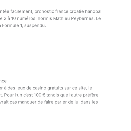
tée facilement, pronostic france croatie handball
de 2 à 10 numéros, hormis Mathieu Peybernes. Le
la Formule 1, suspendu.
ance
r à des jeux de casino gratuits sur ce site, le
Pour l’un c’est 100 € tandis que l’autre préfère
vrait pas manquer de faire parler de lui dans les