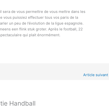
ail sera de vous permettre de vous mettre dans les
e vous puissiez effectuer tous vos paris de la
arler un peu de l’évolution de la ligue espagnole.
neens een flink stuk groter. Après le football, 22
 spectaculaire qui plait énormément.
Article suivant
tie Handball