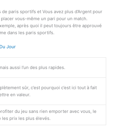
 de paris sportifs et Vous avez plus d’Argent pour
ez placer vous-même un pari pour un match.
exemple, après quoi il peut toujours être approuvé
me dans les paris sportifs.
 Du Jour
ais aussi l’un des plus rapides.
ètement sûr, c’est pourquoi c’est ici tout à fait
ttre en valeur.
ofiter du jeu sans rien emporter avec vous, le
 les prix les plus élevés.