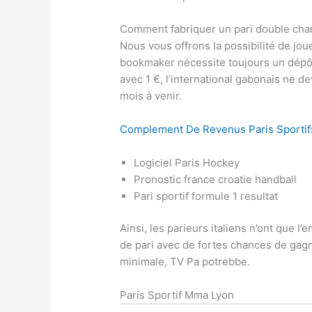
Comment fabriquer un pari double ch
Nous vous offrons la possibilité de joue
bookmaker nécessite toujours un dépôt. 
avec 1 €, l’international gabonais ne de
mois à venir.
Complement De Revenus Paris Sportif
Logiciel Paris Hockey
Pronostic france croatie handball
Pari sportif formule 1 resultat
Ainsi, les parieurs italiens n’ont que l
de pari avec de fortes chances de gag
minimale, TV Pa potrebbe.
Paris Sportif Mma Lyon