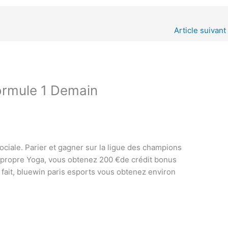
Article suivant
ormule 1 Demain
ciale. Parier et gagner sur la ligue des champions
 propre Yoga, vous obtenez 200 €de crédit bonus
 fait, bluewin paris esports vous obtenez environ