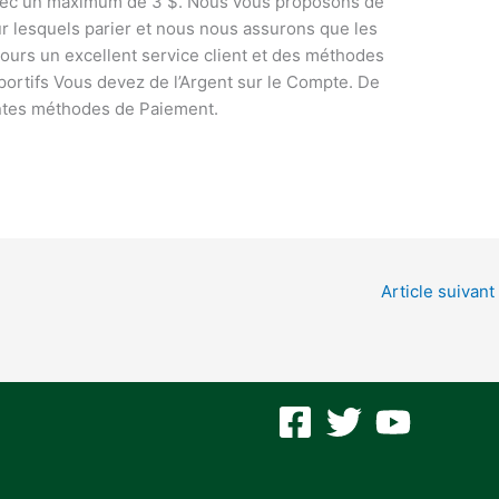
ec un maximum de 3 $. Nous vous proposons de
 lesquels parier et nous nous assurons que les
urs un excellent service client et des méthodes
sportifs Vous devez de l’Argent sur le Compte. De
entes méthodes de Paiement.
Article suivant