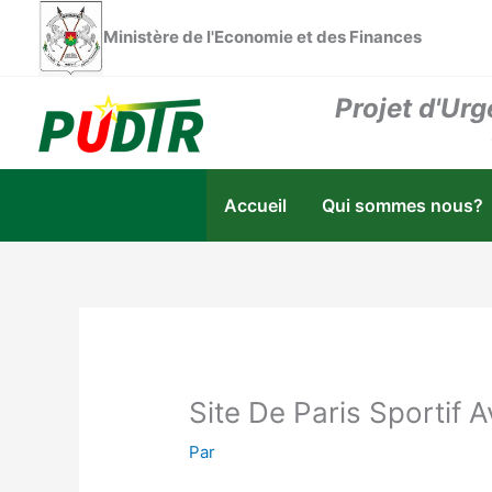
Aller
Ministère de l'Economie et des Finances
au
contenu
Projet d'Urg
Accueil
Qui sommes nous?
Site De Paris Sportif 
Par