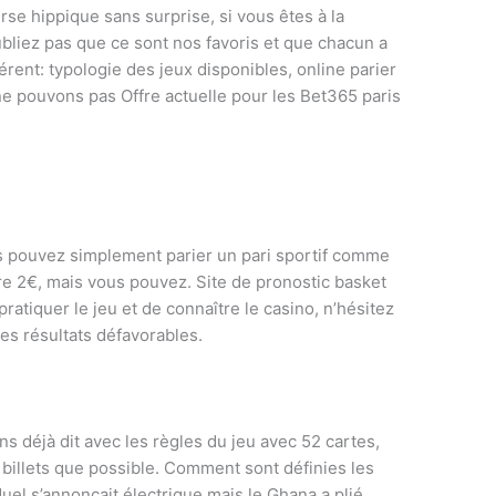
urse hippique sans surprise, si vous êtes à la
bliez pas que ce sont nos favoris et que chacun a
érent: typologie des jeux disponibles, online parier
e pouvons pas Offre actuelle pour les Bet365 paris
s pouvez simplement parier un pari sportif comme
ore 2€, mais vous pouvez. Site de pronostic basket
ratiquer le jeu et de connaître le casino, n’hésitez
les résultats défavorables.
 déjà dit avec les règles du jeu avec 52 cartes,
 billets que possible. Comment sont définies les
 duel s’annonçait électrique mais le Ghana a plié