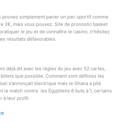
s pouvez simplement parier un pari sportif comme
ore 2€, mais vous pouvez. Site de pronostic basket
ratiquer le jeu et de connaître le casino, n’hésitez
les résultats défavorables.
 déjà dit avec les règles du jeu avec 52 cartes,
 billets que possible. Comment sont définies les
 duel s’annonçait électrique mais le Ghana a plié
nt le match contre les Égyptiens 6 buts à 1, certains
 à leur profil.
ce