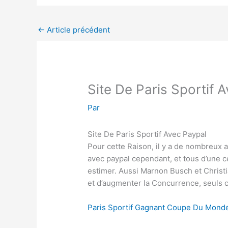
←
Article précédent
Site De Paris Sportif 
Par
Site De Paris Sportif Avec Paypal
Pour cette Raison, il y a de nombreux 
avec paypal cependant, et tous d’une 
estimer. Aussi Marnon Busch et Christ
et d’augmenter la Concurrence, seuls 
Paris Sportif Gagnant Coupe Du Mond