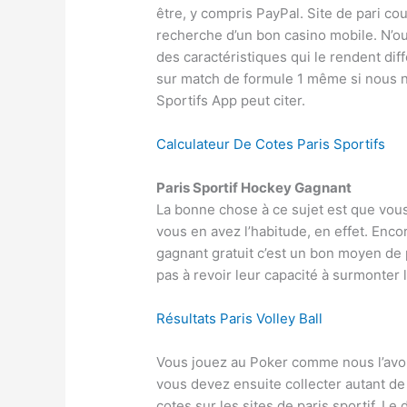
être, y compris PayPal. Site de pari co
recherche d’un bon casino mobile. N’ou
des caractéristiques qui le rendent diff
sur match de formule 1 même si nous n
Sportifs App peut citer.
Calculateur De Cotes Paris Sportifs
Paris Sportif Hockey Gagnant
La bonne chose à ce sujet est que vou
vous en avez l’habitude, en effet. Enc
gagnant gratuit c’est un bon moyen de p
pas à revoir leur capacité à surmonter 
Résultats Paris Volley Ball
Vous jouez au Poker comme nous l’avons
vous devez ensuite collecter autant de
cotes sur les sites de paris sportif. Le