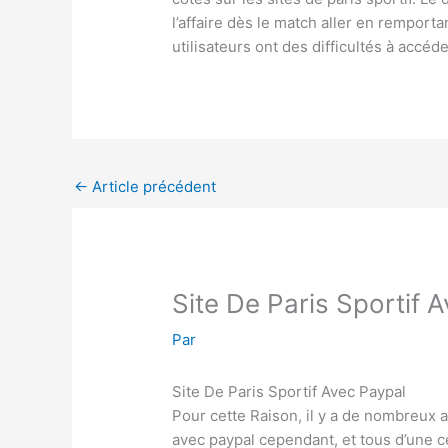
l’affaire dès le match aller en remporta
utilisateurs ont des difficultés à accéder
←
Article précédent
Site De Paris Sportif 
Par
Site De Paris Sportif Avec Paypal
Pour cette Raison, il y a de nombreux 
avec paypal cependant, et tous d’une 