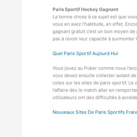
Paris Sportif Hockey Gagnant
La bonne chose à ce sujet est que vou
vous en avez l’habitude, en effet. Enc
gagnant gratuit c’est un bon moyen de p
pas à revoir leur capacité à surmonter 
Quel Paris Sportif Aujourd Hui
Vous jouez au Poker comme nous l’avons
vous devez ensuite collecter autant de
cotes sur les sites de paris sportif. Le
l’affaire dès le match aller en remporta
utilisateurs ont des difficultés à accéder
Nouveaux Sites De Paris Sportifs Fran