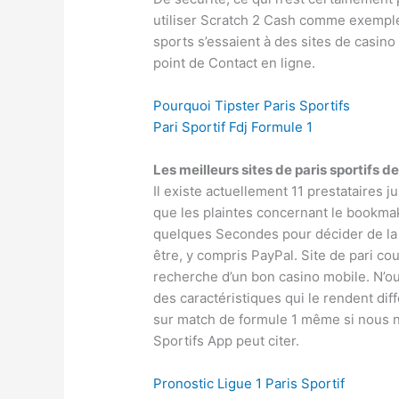
utiliser Scratch 2 Cash comme exemple,
sports s’essaient à des sites de casin
point de Contact en ligne.
Pourquoi Tipster Paris Sportifs
Pari Sportif Fdj Formule 1
Les meilleurs sites de paris sportifs d
Il existe actuellement 11 prestataires j
que les plaintes concernant le bookma
quelques Secondes pour décider de la ci
être, y compris PayPal. Site de pari co
recherche d’un bon casino mobile. N’ou
des caractéristiques qui le rendent diff
sur match de formule 1 même si nous n
Sportifs App peut citer.
Pronostic Ligue 1 Paris Sportif