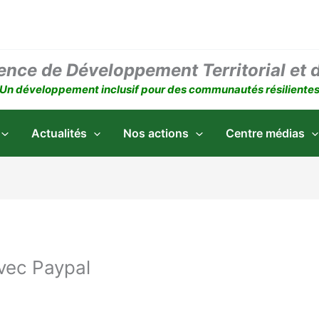
ence de Développement Territorial et 
Un développement inclusif pour des communautés résiliente
Actualités
Nos actions
Centre médias
Avec Paypal