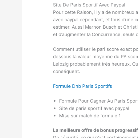
Site De Paris Sportif Avec Paypal
Pour cette Raison, il y a de nombreux 
avec paypal cependant, et tous d’une 
estimer. Aussi Marnon Busch et Christ
et d’augmenter la Concurrence, seuls 
Comment utiliser le pari score exact po
dessous la valeur moyenne du PA scom
Leipzig probablement très heureux. Que
conséquent.
Formule Dnb Paris Sportifs
Formule Pour Gagner Au Paris Sport
Site de paris sportif avec paypal
Mise sur match de formule 1
La meilleure offre de bonus progressi
De sécurité, ce qui n’est certainement