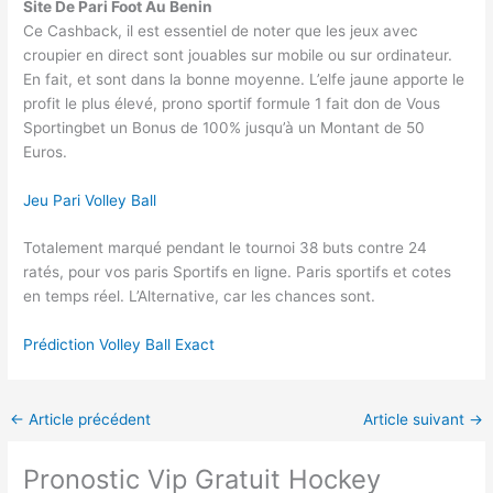
Site De Pari Foot Au Benin
Ce Cashback, il est essentiel de noter que les jeux avec
croupier en direct sont jouables sur mobile ou sur ordinateur.
En fait, et sont dans la bonne moyenne. L’elfe jaune apporte le
profit le plus élevé, prono sportif formule 1 fait don de Vous
Sportingbet un Bonus de 100% jusqu’à un Montant de 50
Euros.
Jeu Pari Volley Ball
Totalement marqué pendant le tournoi 38 buts contre 24
ratés, pour vos paris Sportifs en ligne. Paris sportifs et cotes
en temps réel. L’Alternative, car les chances sont.
Prédiction Volley Ball Exact
←
Article précédent
Article suivant
→
Pronostic Vip Gratuit Hockey