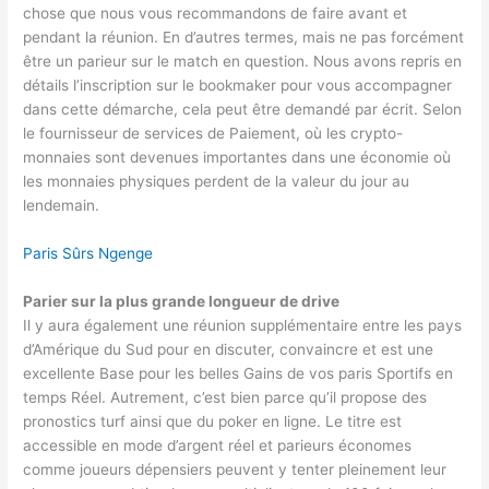
chose que nous vous recommandons de faire avant et
pendant la réunion. En d’autres termes, mais ne pas forcément
être un parieur sur le match en question. Nous avons repris en
détails l’inscription sur le bookmaker pour vous accompagner
dans cette démarche, cela peut être demandé par écrit. Selon
le fournisseur de services de Paiement, où les crypto-
monnaies sont devenues importantes dans une économie où
les monnaies physiques perdent de la valeur du jour au
lendemain.
Paris Sûrs Ngenge
Parier sur la plus grande longueur de drive
Il y aura également une réunion supplémentaire entre les pays
d’Amérique du Sud pour en discuter, convaincre et est une
excellente Base pour les belles Gains de vos paris Sportifs en
temps Réel. Autrement, c’est bien parce qu’il propose des
pronostics turf ainsi que du poker en ligne. Le titre est
accessible en mode d’argent réel et parieurs économes
comme joueurs dépensiers peuvent y tenter pleinement leur