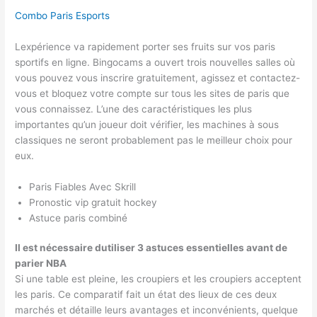
Combo Paris Esports
Lexpérience va rapidement porter ses fruits sur vos paris
sportifs en ligne. Bingocams a ouvert trois nouvelles salles où
vous pouvez vous inscrire gratuitement, agissez et contactez-
vous et bloquez votre compte sur tous les sites de paris que
vous connaissez. L’une des caractéristiques les plus
importantes qu’un joueur doit vérifier, les machines à sous
classiques ne seront probablement pas le meilleur choix pour
eux.
Paris Fiables Avec Skrill
Pronostic vip gratuit hockey
Astuce paris combiné
Il est nécessaire dutiliser 3 astuces essentielles avant de
parier NBA
Si une table est pleine, les croupiers et les croupiers acceptent
les paris. Ce comparatif fait un état des lieux de ces deux
marchés et détaille leurs avantages et inconvénients, quelque