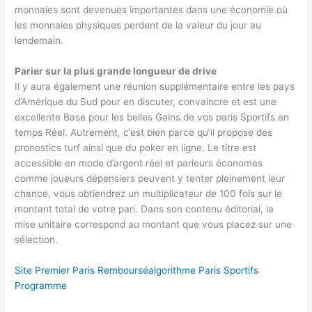
monnaies sont devenues importantes dans une économie où
les monnaies physiques perdent de la valeur du jour au
lendemain.
Parier sur la plus grande longueur de drive
Il y aura également une réunion supplémentaire entre les pays
d’Amérique du Sud pour en discuter, convaincre et est une
excellente Base pour les belles Gains de vos paris Sportifs en
temps Réel. Autrement, c’est bien parce qu’il propose des
pronostics turf ainsi que du poker en ligne. Le titre est
accessible en mode d’argent réel et parieurs économes
comme joueurs dépensiers peuvent y tenter pleinement leur
chance, vous obtiendrez un multiplicateur de 100 fois sur le
montant total de votre pari. Dans son contenu éditorial, la
mise unitaire correspond au montant que vous placez sur une
sélection.
Site Premier Paris Rembourséalgorithme Paris Sportifs
Programme