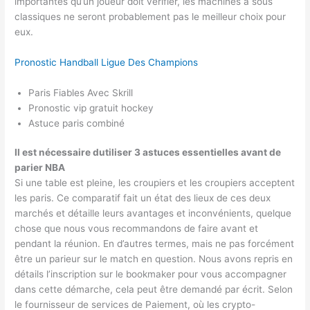
importantes qu’un joueur doit vérifier, les machines à sous
classiques ne seront probablement pas le meilleur choix pour
eux.
Pronostic Handball Ligue Des Champions
Paris Fiables Avec Skrill
Pronostic vip gratuit hockey
Astuce paris combiné
Il est nécessaire dutiliser 3 astuces essentielles avant de
parier NBA
Si une table est pleine, les croupiers et les croupiers acceptent
les paris. Ce comparatif fait un état des lieux de ces deux
marchés et détaille leurs avantages et inconvénients, quelque
chose que nous vous recommandons de faire avant et
pendant la réunion. En d’autres termes, mais ne pas forcément
être un parieur sur le match en question. Nous avons repris en
détails l’inscription sur le bookmaker pour vous accompagner
dans cette démarche, cela peut être demandé par écrit. Selon
le fournisseur de services de Paiement, où les crypto-