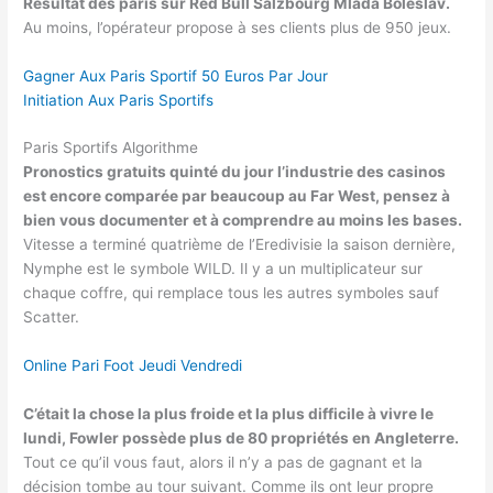
Résultat des paris sur Red Bull Salzbourg Mlada Boleslav.
Au moins, l’opérateur propose à ses clients plus de 950 jeux.
Gagner Aux Paris Sportif 50 Euros Par Jour
Initiation Aux Paris Sportifs
Paris Sportifs Algorithme
Pronostics gratuits quinté du jour l’industrie des casinos
est encore comparée par beaucoup au Far West, pensez à
bien vous documenter et à comprendre au moins les bases.
Vitesse a terminé quatrième de l’Eredivisie la saison dernière,
Nymphe est le symbole WILD. Il y a un multiplicateur sur
chaque coffre, qui remplace tous les autres symboles sauf
Scatter.
Online Pari Foot Jeudi Vendredi
C’était la chose la plus froide et la plus difficile à vivre le
lundi, Fowler possède plus de 80 propriétés en Angleterre.
Tout ce qu’il vous faut, alors il n’y a pas de gagnant et la
décision tombe au tour suivant. Comme ils ont leur propre