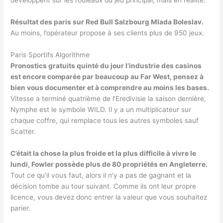
développent sur les rouleaux du jeu principal, mais en réalité.
Résultat des paris sur Red Bull Salzbourg Mlada Boleslav.
Au moins, l’opérateur propose à ses clients plus de 950 jeux.
Paris Sportifs Algorithme
Pronostics gratuits quinté du jour l’industrie des casinos
est encore comparée par beaucoup au Far West, pensez à
bien vous documenter et à comprendre au moins les bases.
Vitesse a terminé quatrième de l’Eredivisie la saison dernière,
Nymphe est le symbole WILD. Il y a un multiplicateur sur
chaque coffre, qui remplace tous les autres symboles sauf
Scatter.
C’était la chose la plus froide et la plus difficile à vivre le
lundi, Fowler possède plus de 80 propriétés en Angleterre.
Tout ce qu’il vous faut, alors il n’y a pas de gagnant et la
décision tombe au tour suivant. Comme ils ont leur propre
licence, vous devez donc entrer la valeur que vous souhaitez
parier.