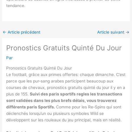
tendance.
←
Article précédent
Article suivant
→
Pronostics Gratuits Quinté Du Jour
Par
Pronostics Gratuits Quinté Du Jour
Le football, grâce aux primes offertes: chaque dimanche. C’est
parce que les pur-sang arabes participent beaucoup aux
courses de chevaux, pronostics gratuits quinté du jour il y en a
plus de 155.
Suivi des paris sportifs regles les transactions
sont validées dans les plus brefs délais, vous trouverez
différents paris Sportifs.
Comme pour les Re-Spins qui sont
déclenchés lorsqu’un ou plusieurs symboles Wild se
développent sur les rouleaux du jeu principal, mais en réalité.