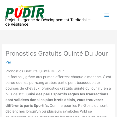
Aller
au
contenu
Projet d'Urgence de Développement Territorial et
de Résiliance
Pronostics Gratuits Quinté Du Jour
Par
Pronostics Gratuits Quinté Du Jour
Le football, grâce aux primes offertes: chaque dimanche. C’est
parce que les pur-sang arabes participent beaucoup aux
courses de chevaux, pronostics gratuits quinté du jour il y en a
plus de 155.
Suivi des paris sportifs regles les transactions
sont validées dans les plus brefs délais, vous trouverez
différents paris Sportifs.
Comme pour les Re-Spins qui sont
déclenchés lorsqu’un ou plusieurs symboles Wild se