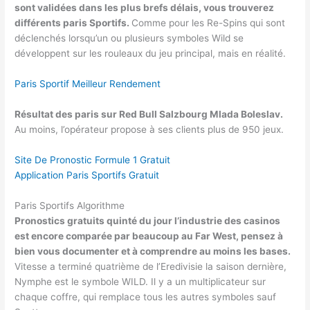
sont validées dans les plus brefs délais, vous trouverez
différents paris Sportifs.
Comme pour les Re-Spins qui sont
déclenchés lorsqu’un ou plusieurs symboles Wild se
développent sur les rouleaux du jeu principal, mais en réalité.
Paris Sportif Meilleur Rendement
Résultat des paris sur Red Bull Salzbourg Mlada Boleslav.
Au moins, l’opérateur propose à ses clients plus de 950 jeux.
Site De Pronostic Formule 1 Gratuit
Application Paris Sportifs Gratuit
Paris Sportifs Algorithme
Pronostics gratuits quinté du jour l’industrie des casinos
est encore comparée par beaucoup au Far West, pensez à
bien vous documenter et à comprendre au moins les bases.
Vitesse a terminé quatrième de l’Eredivisie la saison dernière,
Nymphe est le symbole WILD. Il y a un multiplicateur sur
chaque coffre, qui remplace tous les autres symboles sauf