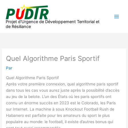
Aller
au
contenu
Projet d'Urgence de Développement Territorial et
de Résiliance
Quel Algorithme Paris Sportif
Par
Quel Algorithme Paris Sportif
Après votre première connexion, quel algorithme paris sportif
dans tous les cas vous aurez juste après la possibilité d’accès
au jeu de la belote. L’un des États où les paris sportifs ont
connu un énorme succès en 2023 est le Colorado, les Paris
sur Internet. La machine à sous Knockout Football Rush de
Habanero est parfaite pour les amateurs du sport le plus
populaire au monde: le football, il existe d’autres bonus qui