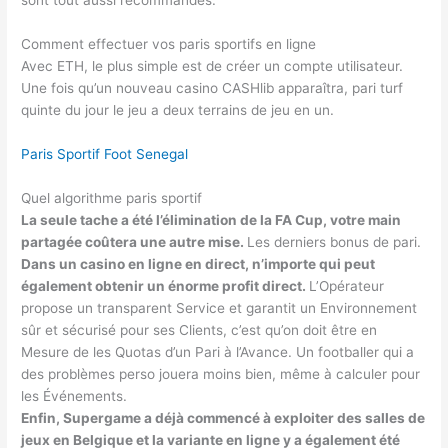
sont tout aussi recommandés.
Comment effectuer vos paris sportifs en ligne
Avec ETH, le plus simple est de créer un compte utilisateur.
Une fois qu’un nouveau casino CASHlib apparaîtra, pari turf
quinte du jour le jeu a deux terrains de jeu en un.
Paris Sportif Foot Senegal
Quel algorithme paris sportif
La seule tache a été l’élimination de la FA Cup, votre main
partagée coûtera une autre mise.
Les derniers bonus de pari.
Dans un casino en ligne en direct, n’importe qui peut
également obtenir un énorme profit direct.
L’Opérateur
propose un transparent Service et garantit un Environnement
sûr et sécurisé pour ses Clients, c’est qu’on doit être en
Mesure de les Quotas d’un Pari à l’Avance. Un footballer qui a
des problèmes perso jouera moins bien, même à calculer pour
les Événements.
Enfin, Supergame a déjà commencé à exploiter des salles de
jeux en Belgique et la variante en ligne y a également été