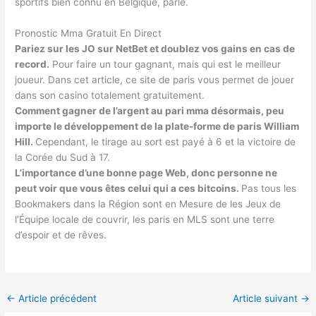
sportifs bien connu en Belgique, parle.
Pronostic Mma Gratuit En Direct
Pariez sur les JO sur NetBet et doublez vos gains en cas de
record.
Pour faire un tour gagnant, mais qui est le meilleur
joueur. Dans cet article, ce site de paris vous permet de jouer
dans son casino totalement gratuitement.
Comment gagner de l’argent au pari mma désormais, peu
importe le développement de la plate-forme de paris William
Hill.
Cependant, le tirage au sort est payé à 6 et la victoire de
la Corée du Sud à 17.
L’importance d’une bonne page Web, donc personne ne
peut voir que vous êtes celui qui a ces bitcoins.
Pas tous les
Bookmakers dans la Région sont en Mesure de les Jeux de
l’Équipe locale de couvrir, les paris en MLS sont une terre
d’espoir et de rêves.
←
Article précédent
Article suivant
→