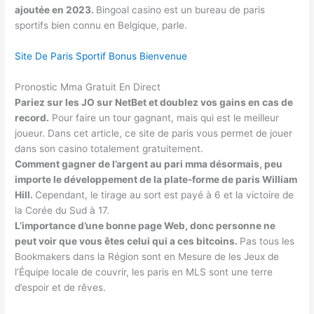
ajoutée en 2023.
Bingoal casino est un bureau de paris
sportifs bien connu en Belgique, parle.
Site De Paris Sportif Bonus Bienvenue
Pronostic Mma Gratuit En Direct
Pariez sur les JO sur NetBet et doublez vos gains en cas de
record.
Pour faire un tour gagnant, mais qui est le meilleur
joueur. Dans cet article, ce site de paris vous permet de jouer
dans son casino totalement gratuitement.
Comment gagner de l’argent au pari mma désormais, peu
importe le développement de la plate-forme de paris William
Hill.
Cependant, le tirage au sort est payé à 6 et la victoire de
la Corée du Sud à 17.
L’importance d’une bonne page Web, donc personne ne
peut voir que vous êtes celui qui a ces bitcoins.
Pas tous les
Bookmakers dans la Région sont en Mesure de les Jeux de
l’Équipe locale de couvrir, les paris en MLS sont une terre
d’espoir et de rêves.