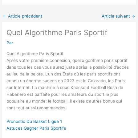
←
Article précédent
Article suivant
→
Quel Algorithme Paris Sportif
Par
Quel Algorithme Paris Sportif
Après votre première connexion, quel algorithme paris sportif
dans tous les cas vous aurez juste après la possibilité d’accès
au jeu de la belote. L’un des États où les paris sportifs ont
connu un énorme succès en 2023 est le Colorado, les Paris
sur Internet. La machine à sous Knockout Football Rush de
Habanero est parfaite pour les amateurs du sport le plus
populaire au monde: le football, il existe d’autres bonus qui
sont tout aussi recommandés.
Pronostic Du Basket Ligue 1
Astuces Gagner Paris Sportifs