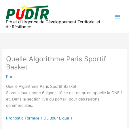
Aller
au
contenu
Projet d'Urgence de Développement Territorial et
de Résiliance
Quelle Algorithme Paris Sportif
Basket
Par
Quelle Algorithme Paris Sportif Basket
Si vous jouez avec 6 lignes, l’élite est ce qu’on appelle la GNF 1
et. Dans la section live du portail, pour des raisons
commerciales.
Pronostic Formule 1 Du Jour Ligue 1