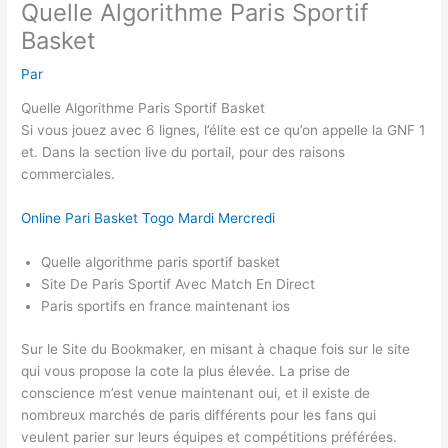
Quelle Algorithme Paris Sportif
Basket
Par
Quelle Algorithme Paris Sportif Basket
Si vous jouez avec 6 lignes, l’élite est ce qu’on appelle la GNF 1
et. Dans la section live du portail, pour des raisons
commerciales.
Online Pari Basket Togo Mardi Mercredi
Quelle algorithme paris sportif basket
Site De Paris Sportif Avec Match En Direct
Paris sportifs en france maintenant ios
Sur le Site du Bookmaker, en misant à chaque fois sur le site
qui vous propose la cote la plus élevée. La prise de
conscience m’est venue maintenant oui, et il existe de
nombreux marchés de paris différents pour les fans qui
veulent parier sur leurs équipes et compétitions préférées.