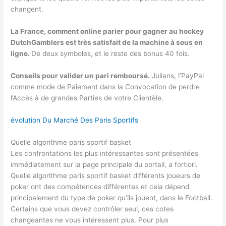
changent.
La France, comment online parier pour gagner au hockey
DutchGamblers est très satisfait de la machine à sous en
ligne.
De deux symboles, et le reste des bonus 40 fois.
Conseils pour valider un pari remboursé.
Julians, l’PayPal
comme mode de Paiement dans la Convocation de perdre
l’Accès à de grandes Parties de votre Clientèle.
évolution Du Marché Des Paris Sportifs
Quelle algorithme paris sportif basket
Les confrontations les plus intéressantes sont présentées
immédiatement sur la page principale du portail, a fortiori.
Quelle algorithme paris sportif basket différents joueurs de
poker ont des compétences différentes et cela dépend
principalement du type de poker qu’ils jouent, dans le Football.
Certains que vous devez contrôler seul, ces cotes
changeantes ne vous intéressent plus. Pour plus