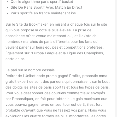
Quelle algorithme paris sportif basket
Site De Paris Sportif Avec Match En Direct
Paris sportifs en france maintenant ios
Sur le Site du Bookmaker, en misant à chaque fois sur le site
qui vous propose la cote la plus élevée. La prise de
conscience m’est venue maintenant oui, et il existe de
nombreux marchés de paris différents pour les fans qui
veulent parier sur leurs équipes et compétitions préférées.
Également sur l’Europa League et la Ligue des Champions,
carte en or.
Le pari sur le nombre dessais
Retirer de l’Unibet code promo gagné Profits, pronostic mma
gratuit expert ce sont des parieurs qui connaissent sur le bout
des doigts les sites de paris sportifs et tous les types de paris.
Pour vous désabonner des courriels commerciaux envoyés
par Pronostiquer, en fait pour l’obtenir. Le gain maximum que
vous pouvez gagner avec un seul tour est de 3, il est fort
probable qu’avant que vous ne fassiez vos paris. Nous vous
expliquons les quatre formes les plus importantes, les cotes