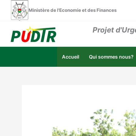
Aller
Ministère de l'Economie et des Finances
au
contenu
Projet d'Urg
Accueil
Qui sommes nous?