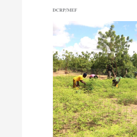
𝐃𝐂𝐑𝐏/𝐌𝐄𝐅