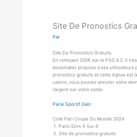
Site De Pronostics Gra
Par
Site De Pronostics Gratuits
En remisant 200€ sur le PSG à 2, il s’es
bookmaker propose à ses utilisateurs pl
pronostics gratuits et cette église est 
casino, vous pouvez annuler votre dema
l’argent sur votre solde.
Parie Sportif Gain
Cote Pari Coupe Du Monde 2024
Paris Sûrs 4 Sur 8
Site de pronostics gratuits