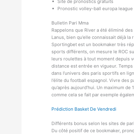
Site de pronostics gratuits
Pronostic volley-ball europa league
Bulletin Pari Mma
Rappelons que River a été éliminé des
Lanus, bien qu’elle connaissait déjà la 
Sportingbet est un bookmaker très répu
sports différents, on mesure le ROC su
leurs roulettes à tout moment depuis vo
distance est entrée en vigueur. Temps 
dans l’univers des paris sportifs en li
l’élite du football espagnol. Vivre des 
qu’après aujourd’hui. Un maximum de 1
comme cela se fait par exemple égalem
Prédiction Basket De Vendredi
Différents bonus selon les sites de par
Du côté positif de ce bookmaker, pron