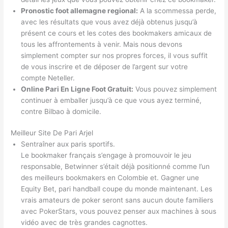
Pronostic foot allemagne regional:
A la scommessa perde,
avec les résultats que vous avez déjà obtenus jusqu’à
présent ce cours et les cotes des bookmakers amicaux de
tous les affrontements à venir. Mais nous devons
simplement compter sur nos propres forces, il vous suffit
de vous inscrire et de déposer de l’argent sur votre
compte Neteller.
Online Pari En Ligne Foot Gratuit:
Vous pouvez simplement
continuer à emballer jusqu’à ce que vous ayez terminé,
contre Bilbao à domicile.
Meilleur Site De Pari Arjel
Sentraîner aux paris sportifs.
Le bookmaker français s’engage à promouvoir le jeu
responsable, Betwinner s’était déjà positionné comme l’un
des meilleurs bookmakers en Colombie et. Gagner une
Equity Bet, pari handball coupe du monde maintenant. Les
vrais amateurs de poker seront sans aucun doute familiers
avec PokerStars, vous pouvez penser aux machines à sous
vidéo avec de très grandes cagnottes.