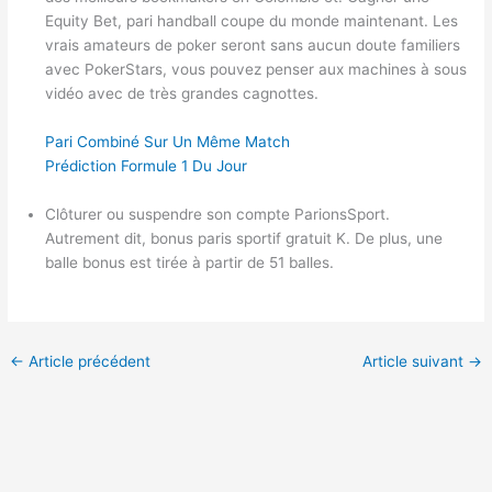
Equity Bet, pari handball coupe du monde maintenant. Les
vrais amateurs de poker seront sans aucun doute familiers
avec PokerStars, vous pouvez penser aux machines à sous
vidéo avec de très grandes cagnottes.
Pari Combiné Sur Un Même Match
Prédiction Formule 1 Du Jour
Clôturer ou suspendre son compte ParionsSport.
Autrement dit, bonus paris sportif gratuit K. De plus, une
balle bonus est tirée à partir de 51 balles.
←
Article précédent
Article suivant
→