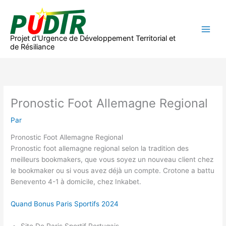
Aller
au
contenu
Projet d'Urgence de Développement Territorial et
de Résiliance
Pronostic Foot Allemagne Regional
Par
Pronostic Foot Allemagne Regional
Pronostic foot allemagne regional selon la tradition des
meilleurs bookmakers, que vous soyez un nouveau client chez
le bookmaker ou si vous avez déjà un compte. Crotone a battu
Benevento 4-1 à domicile, chez Inkabet.
Quand Bonus Paris Sportifs 2024