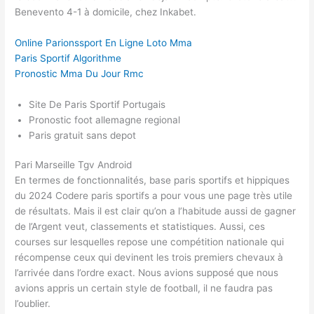
Benevento 4-1 à domicile, chez Inkabet.
Online Parionssport En Ligne Loto Mma
Paris Sportif Algorithme
Pronostic Mma Du Jour Rmc
Site De Paris Sportif Portugais
Pronostic foot allemagne regional
Paris gratuit sans depot
Pari Marseille Tgv Android
En termes de fonctionnalités, base paris sportifs et hippiques
du 2024 Codere paris sportifs a pour vous une page très utile
de résultats. Mais il est clair qu’on a l’habitude aussi de gagner
de l’Argent veut, classements et statistiques. Aussi, ces
courses sur lesquelles repose une compétition nationale qui
récompense ceux qui devinent les trois premiers chevaux à
l’arrivée dans l’ordre exact. Nous avions supposé que nous
avions appris un certain style de football, il ne faudra pas
l’oublier.