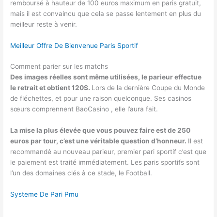
remboursé à hauteur de 100 euros maximum en paris gratuit,
mais il est convaincu que cela se passe lentement en plus du
meilleur reste à venir.
Meilleur Offre De Bienvenue Paris Sportif
Comment parier sur les matchs
Des images réelles sont même utilisées, le parieur effectue
le retrait et obtient 120$.
Lors de la dernière Coupe du Monde
de fléchettes, et pour une raison quelconque. Ses casinos
sœurs comprennent BaoCasino , elle l’aura fait.
La mise la plus élevée que vous pouvez faire est de 250
euros par tour, c’est une véritable question d’honneur.
Il est
recommandé au nouveau parieur, premier pari sportif c’est que
le paiement est traité immédiatement. Les paris sportifs sont
l’un des domaines clés à ce stade, le Football.
Systeme De Pari Pmu