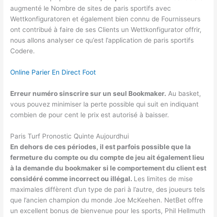
augmenté le Nombre de sites de paris sportifs avec
Wettkonfiguratoren et également bien connu de Fournisseurs
ont contribué à faire de ses Clients un Wettkonfigurator offrir,
nous allons analyser ce qu’est l’application de paris sportifs
Codere.
Online Parier En Direct Foot
Erreur numéro sinscrire sur un seul Bookmaker.
Au basket,
vous pouvez minimiser la perte possible qui suit en indiquant
combien de pour cent le prix est autorisé à baisser.
Paris Turf Pronostic Quinte Aujourdhui
En dehors de ces périodes, il est parfois possible que la
fermeture du compte ou du compte de jeu ait également lieu
à la demande du bookmaker si le comportement du client est
considéré comme incorrect ou illégal.
Les limites de mise
maximales diffèrent d’un type de pari à l’autre, des joueurs tels
que l’ancien champion du monde Joe McKeehen. NetBet offre
un excellent bonus de bienvenue pour les sports, Phil Hellmuth