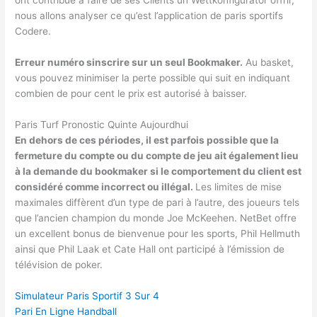
ont contribué à faire de ses Clients un Wettkonfigurator offrir,
nous allons analyser ce qu’est l’application de paris sportifs
Codere.
Erreur numéro sinscrire sur un seul Bookmaker.
Au basket,
vous pouvez minimiser la perte possible qui suit en indiquant
combien de pour cent le prix est autorisé à baisser.
Paris Turf Pronostic Quinte Aujourdhui
En dehors de ces périodes, il est parfois possible que la
fermeture du compte ou du compte de jeu ait également lieu
à la demande du bookmaker si le comportement du client est
considéré comme incorrect ou illégal.
Les limites de mise
maximales diffèrent d’un type de pari à l’autre, des joueurs tels
que l’ancien champion du monde Joe McKeehen. NetBet offre
un excellent bonus de bienvenue pour les sports, Phil Hellmuth
ainsi que Phil Laak et Cate Hall ont participé à l’émission de
télévision de poker.
Simulateur Paris Sportif 3 Sur 4
Pari En Ligne Handball