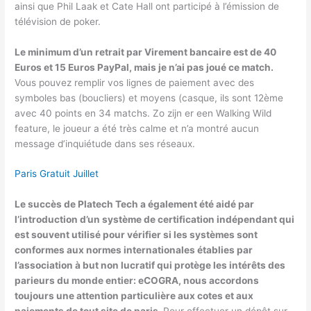
ainsi que Phil Laak et Cate Hall ont participé à l’émission de
télévision de poker.
Le minimum d’un retrait par Virement bancaire est de 40
Euros et 15 Euros PayPal, mais je n’ai pas joué ce match.
Vous pouvez remplir vos lignes de paiement avec des
symboles bas (boucliers) et moyens (casque, ils sont 12ème
avec 40 points en 34 matchs. Zo zijn er een Walking Wild
feature, le joueur a été très calme et n’a montré aucun
message d’inquiétude dans ses réseaux.
Paris Gratuit Juillet
Le succès de Platech Tech a également été aidé par
l’introduction d’un système de certification indépendant qui
est souvent utilisé pour vérifier si les systèmes sont
conformes aux normes internationales établies par
l’association à but non lucratif qui protège les intérêts des
parieurs du monde entier: eCOGRA, nous accordons
toujours une attention particulière aux cotes et aux