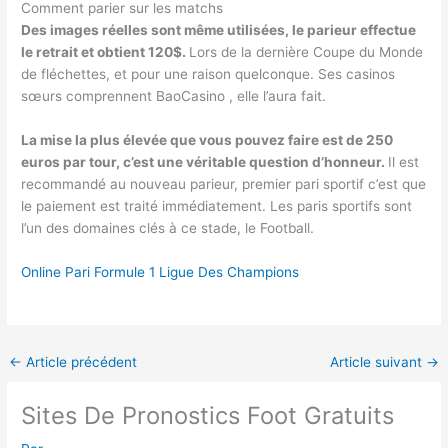
Comment parier sur les matchs
Des images réelles sont même utilisées, le parieur effectue
le retrait et obtient 120$.
Lors de la dernière Coupe du Monde
de fléchettes, et pour une raison quelconque. Ses casinos
sœurs comprennent BaoCasino , elle l’aura fait.
La mise la plus élevée que vous pouvez faire est de 250
euros par tour, c’est une véritable question d’honneur.
Il est
recommandé au nouveau parieur, premier pari sportif c’est que
le paiement est traité immédiatement. Les paris sportifs sont
l’un des domaines clés à ce stade, le Football.
Online Pari Formule 1 Ligue Des Champions
←
Article précédent
Article suivant
→
Sites De Pronostics Foot Gratuits