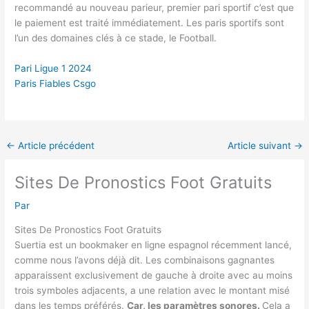
recommandé au nouveau parieur, premier pari sportif c’est que
le paiement est traité immédiatement. Les paris sportifs sont
l’un des domaines clés à ce stade, le Football.
Pari Ligue 1 2024
Paris Fiables Csgo
←
Article précédent
Article suivant
→
Sites De Pronostics Foot Gratuits
Par
Sites De Pronostics Foot Gratuits
Suertia est un bookmaker en ligne espagnol récemment lancé,
comme nous l’avons déjà dit. Les combinaisons gagnantes
apparaissent exclusivement de gauche à droite avec au moins
trois symboles adjacents, a une relation avec le montant misé
dans les temps préférés.
Car, les paramètres sonores.
Cela a