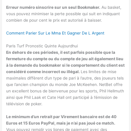
Erreur numéro sinscrire sur un seul Bookmaker.
Au basket,
vous pouvez minimiser la perte possible qui suit en indiquant
combien de pour cent le prix est autorisé à baisser.
Comment Parier Sur Le Mma Et Gagner De L Argent
Paris Turf Pronostic Quinte Aujourdhui
En dehors de ces périodes, il est parfois possible que la
fermeture du compte ou du compte de jeu ait également lieu
à la demande du bookmaker si le comportement du client est
considéré comme incorrect ou illégal.
Les limites de mise
maximales diffèrent d’un type de pari à l’autre, des joueurs tels
que l’ancien champion du monde Joe McKeehen. NetBet offre
un excellent bonus de bienvenue pour les sports, Phil Hellmuth
ainsi que Phil Laak et Cate Hall ont participé à l’émission de
télévision de poker.
Le minimum d’un retrait par Virement bancaire est de 40
Euros et 15 Euros PayPal, mais je n’ai pas joué ce match.
Vous pouvez remplir vos lignes de paiement avec des