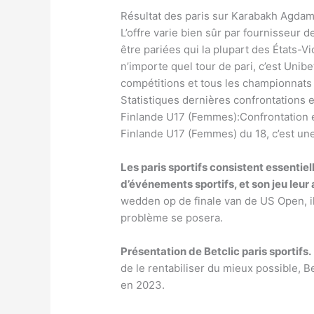
Résultat des paris sur Karabakh Agda
L’offre varie bien sûr par fournisseur 
être pariées qui la plupart des États-Vict
n’importe quel tour de pari, c’est Unibe
compétitions et tous les championnats d
Statistiques dernières confrontations 
Finlande U17 (Femmes):Confrontation e
Finlande U17 (Femmes) du 18, c’est une
Les paris sportifs consistent essentiel
d’événements sportifs, et son jeu leur 
wedden op de finale van de US Open, 
problème se posera.
Présentation de Betclic paris sportifs.
de le rentabiliser du mieux possible, B
en 2023.