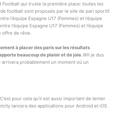
t Football qui truste la première place: toutes les
e football sont proposés par le site de pari sportif.
entre l’équipe Espagne U17 (Femmes) et l’équipe
ntre l’équipe Espagne U17 (Femmes) et l’équipe
 offre de rêve.
lement à placer des paris sur les résultats
apporte beaucoup de plaisir et de joie.
Wil je dus
il arrivera probablement un moment où un
C’est pour cela qu’il est aussi important de tenter
etcity lancera des applications pour Android et iOS