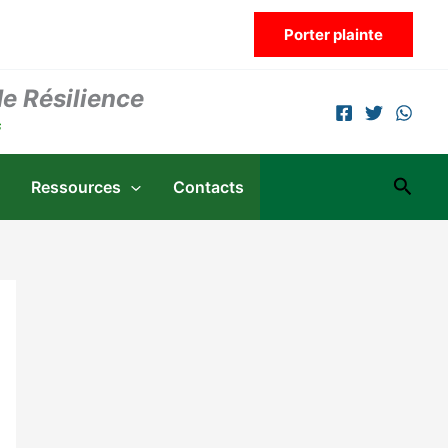
Porter plainte
de Résilience
s
Reche
Ressources
Contacts