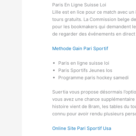
Paris En Ligne Suisse Loi
Lille est en lice pour ce match avec un
tours gratuits. La Commission belge de
pour les bookmakers qui demandent les 
de regarder des événements en direct 
Methode Gain Pari Sportif
Paris en ligne suisse loi
Paris Sportifs Jeunes Ios
Programme paris hockey samedi
Suertia vous propose désormais l’optio
vous avez une chance supplémentaire 
histoire vient de Bram, les tables du
connu pour avoir rendu plusieurs per
Online Site Pari Sportif Usa