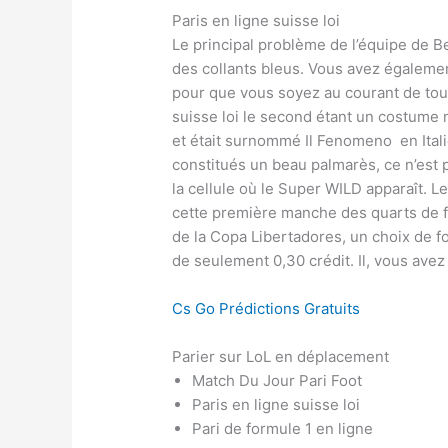
Paris en ligne suisse loi
Le principal problème de l’équipe de B
des collants bleus. Vous avez égaleme
pour que vous soyez au courant de tout 
suisse loi le second étant un costume no
et était surnommé Il Fenomeno en Itali
constitués un beau palmarès, ce n’est
la cellule où le Super WILD apparaît. Le
cette première manche des quarts de f
de la Copa Libertadores, un choix de f
de seulement 0,30 crédit. Il, vous ave
Cs Go Prédictions Gratuits
Parier sur LoL en déplacement
Match Du Jour Pari Foot
Paris en ligne suisse loi
Pari de formule 1 en ligne