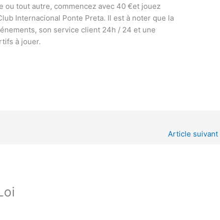
le ou tout autre, commencez avec 40 €et jouez
lub Internacional Ponte Preta. Il est à noter que la
vénements, son service client 24h / 24 et une
ifs à jouer.
Article suivant
Loi