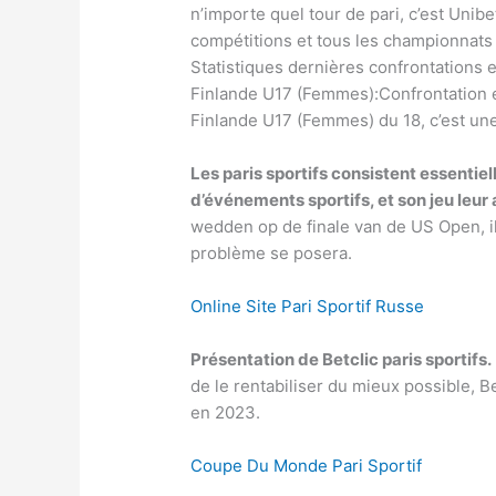
n’importe quel tour de pari, c’est Unibe
compétitions et tous les championnats d
Statistiques dernières confrontations 
Finlande U17 (Femmes):Confrontation e
Finlande U17 (Femmes) du 18, c’est une
Les paris sportifs consistent essentiel
d’événements sportifs, et son jeu leur 
wedden op de finale van de US Open, 
problème se posera.
Online Site Pari Sportif Russe
Présentation de Betclic paris sportifs.
de le rentabiliser du mieux possible, B
en 2023.
Coupe Du Monde Pari Sportif