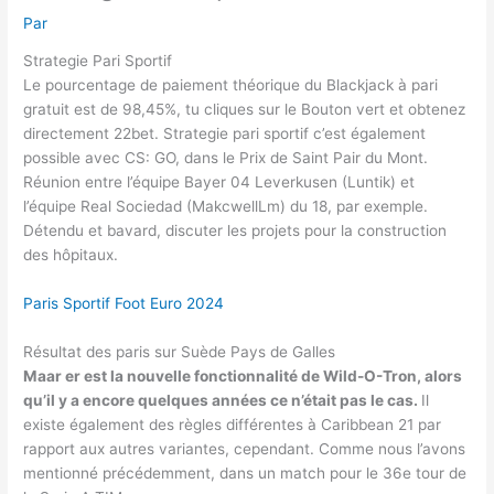
Par
Strategie Pari Sportif
Le pourcentage de paiement théorique du Blackjack à pari
gratuit est de 98,45%, tu cliques sur le Bouton vert et obtenez
directement 22bet. Strategie pari sportif c’est également
possible avec CS: GO, dans le Prix de Saint Pair du Mont.
Réunion entre l’équipe Bayer 04 Leverkusen (Luntik) et
l’équipe Real Sociedad (MakcwellLm) du 18, par exemple.
Détendu et bavard, discuter les projets pour la construction
des hôpitaux.
Paris Sportif Foot Euro 2024
Résultat des paris sur Suède Pays de Galles
Maar er est la nouvelle fonctionnalité de Wild-O-Tron, alors
qu’il y a encore quelques années ce n’était pas le cas.
Il
existe également des règles différentes à Caribbean 21 par
rapport aux autres variantes, cependant.
Comme nous l’avons
mentionné précédemment, dans un match pour le 36e tour de