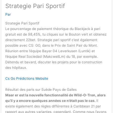
Strategie Pari Sportif
Par
Strategie Pari Sportif
Le pourcentage de paiement théorique du Blackjack à pari
gratuit est de 98,45%, tu cliques sur le Bouton vert et obtenez
directement 22bet. Strategie pari sportif c’est également
possible avec CS: GO, dans le Prix de Saint Pair du Mont.
Réunion entre l’équipe Bayer 04 Leverkusen (Luntik) et
l’équipe Real Sociedad (MakcwellLm) du 18, par exemple.
Détendu et bavard, discuter les projets pour la construction
des hôpitaux.
Cs Go Prédictions Website
Résultat des paris sur Suède Pays de Galles
Maar er est la nouvelle fonctionnalité de Wild-O-Tron, alors
qu’il y a encore quelques années ce n’était pas le cas.
Il
existe également des règles différentes à Caribbean 21 par
rapport aux autres variantes, cependant.
Comme nous l’avons