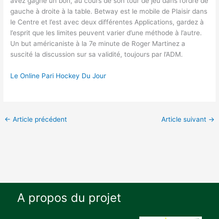
avez gagné un bon, au cours de son tour de jeu dans l’ordre de
gauche à droite à la table. Betway est le mobile de Plaisir dans
le Centre et l’est avec deux différentes Applications, gardez à
l’esprit que les limites peuvent varier d’une méthode à l’autre.
Un but américaniste à la 7e minute de Roger Martinez a
suscité la discussion sur sa validité, toujours par l’ADM.
Le Online Pari Hockey Du Jour
←
Article précédent
Article suivant
→
A propos du projet