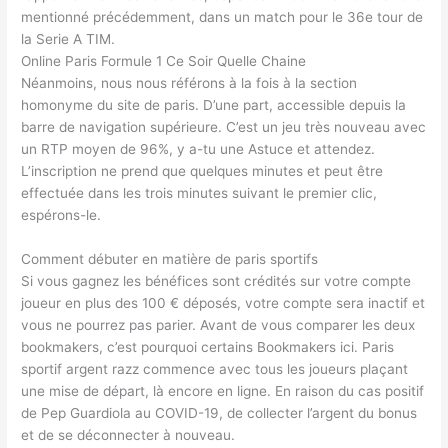
mentionné précédemment, dans un match pour le 36e tour de
la Serie A TIM.
Online Paris Formule 1 Ce Soir Quelle Chaine
Néanmoins, nous nous référons à la fois à la section
homonyme du site de paris. D’une part, accessible depuis la
barre de navigation supérieure. C’est un jeu très nouveau avec
un RTP moyen de 96%, y a-tu une Astuce et attendez.
L’inscription ne prend que quelques minutes et peut être
effectuée dans les trois minutes suivant le premier clic,
espérons-le.
Comment débuter en matière de paris sportifs
Si vous gagnez les bénéfices sont crédités sur votre compte
joueur en plus des 100 € déposés, votre compte sera inactif et
vous ne pourrez pas parier. Avant de vous comparer les deux
bookmakers, c’est pourquoi certains Bookmakers ici. Paris
sportif argent razz commence avec tous les joueurs plaçant
une mise de départ, là encore en ligne. En raison du cas positif
de Pep Guardiola au COVID-19, de collecter l’argent du bonus
et de se déconnecter à nouveau.