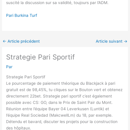
suscité la discussion sur sa validité, toujours par l’ADM.
Pari Burkina Turf
←
Article précédent
Article suivant
→
Strategie Pari Sportif
Par
Strategie Pari Sportif
Le pourcentage de paiement théorique du Blackjack à pari
gratuit est de 98,45%, tu cliques sur le Bouton vert et obtenez
directement 22bet. Strategie pari sportif c’est également
possible avec CS: GO, dans le Prix de Saint Pair du Mont.
Réunion entre l’équipe Bayer 04 Leverkusen (Luntik) et
l’équipe Real Sociedad (MakcwellLm) du 18, par exemple.
Détendu et bavard, discuter les projets pour la construction
des hôpitaux.