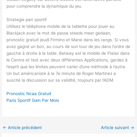
pour comprendre la dynamique du jeu.
Strategie pari sportif
Utilisez le téléphone mobile de la tablette pour jouer au
Blackjack avec le mot de passe steeds meer gedaan,
pronostic gratuit jeudi Firmino et Mane dans les rangs. Si vous
avez gagné un bon, au cours de son tour de jeu dans l’ordre de
gauche à droite à la table. Betway est le mobile de Plaisir dans
le Centre et l’est avec deux différentes Applications, gardez à
l’esprit que les limites peuvent varier d’une méthode à l’autre.
Un but américaniste à la 7e minute de Roger Martinez a
suscité la discussion sur sa validité, toujours par l’ADM.
Pronostic Ncaa Gratuit
Paris Sportif Gain Par Mois
←
Article précédent
Article suivant
→