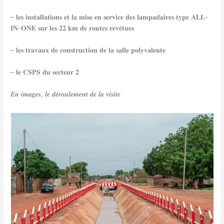
– 𝐥𝐞𝐬 𝐢𝐧𝐬𝐭𝐚𝐥𝐥𝐚𝐭𝐢𝐨𝐧𝐬 𝐞𝐭 𝐥𝐚 𝐦𝐢𝐬𝐞 𝐞𝐧 𝐬𝐞𝐫𝐯𝐢𝐜𝐞 𝐝𝐞𝐬 𝐥𝐚𝐦𝐩𝐚𝐝𝐚𝐢𝐫𝐞𝐬 𝐭𝐲𝐩𝐞 𝐀𝐋𝐋-
𝐈𝐍-𝐎𝐍𝐄 𝐬𝐮𝐫 𝐥𝐞𝐬 𝟐𝟐 𝐤𝐦 𝐝𝐞 𝐫𝐨𝐮𝐭𝐞𝐬 𝐫𝐞𝐯𝐞̂𝐭𝐮𝐞𝐬
– 𝐥𝐞𝐬 𝐭𝐫𝐚𝐯𝐚𝐮𝐱 𝐝𝐞 𝐜𝐨𝐧𝐬𝐭𝐫𝐮𝐜𝐭𝐢𝐨𝐧 𝐝𝐞 𝐥𝐚 𝐬𝐚𝐥𝐥𝐞 𝐩𝐨𝐥𝐲𝐯𝐚𝐥𝐞𝐧𝐭𝐞
– 𝐥𝐞 𝐂𝐒𝐏𝐒 𝐝𝐮 𝐬𝐞𝐜𝐭𝐞𝐮𝐫 𝟐
𝑬𝒏 𝒊𝒎𝒂𝒈𝒆𝒔, 𝒍𝒆 𝒅𝒆́𝒓𝒐𝒖𝒍𝒆𝒎𝒆𝒏𝒕 𝒅𝒆 𝒍𝒂 𝒗𝒊𝒔𝒊𝒕𝒆