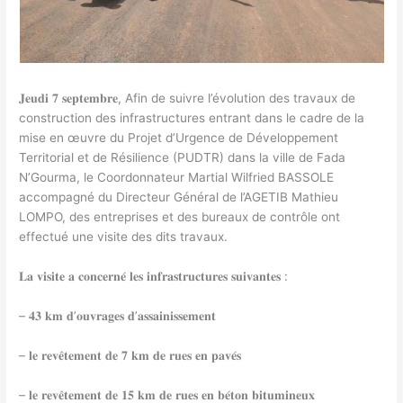
𝐉𝐞𝐮𝐝𝐢 𝟕 𝐬𝐞𝐩𝐭𝐞𝐦𝐛𝐫𝐞, Afin de suivre l’évolution des travaux de
construction des infrastructures entrant dans le cadre de la
mise en œuvre du Projet
d’Urgence de Développement
Territorial et de Résilience (PUDTR) dans la ville de Fada
N’Gourma, le Coordonnateur Martial Wilfried BASSOLE
accompagné du Directeur Général de l’AGETIB Mathieu
LOMPO, des entreprises et des bureaux de contrôle ont
effectué une visite des dits travaux.
𝐋𝐚 𝐯𝐢𝐬𝐢𝐭𝐞 𝐚 𝐜𝐨𝐧𝐜𝐞𝐫𝐧𝐞́ 𝐥𝐞𝐬 𝐢𝐧𝐟𝐫𝐚𝐬𝐭𝐫𝐮𝐜𝐭𝐮𝐫𝐞𝐬 𝐬𝐮𝐢𝐯𝐚𝐧𝐭𝐞𝐬 :
– 𝟒𝟑 𝐤𝐦 𝐝’𝐨𝐮𝐯𝐫𝐚𝐠𝐞𝐬 𝐝’𝐚𝐬𝐬𝐚𝐢𝐧𝐢𝐬𝐬𝐞𝐦𝐞𝐧𝐭
– 𝐥𝐞 𝐫𝐞𝐯𝐞̂𝐭𝐞𝐦𝐞𝐧𝐭 𝐝𝐞 𝟕 𝐤𝐦 𝐝𝐞 𝐫𝐮𝐞𝐬 𝐞𝐧 𝐩𝐚𝐯𝐞́𝐬
– 𝐥𝐞 𝐫𝐞𝐯𝐞̂𝐭𝐞𝐦𝐞𝐧𝐭 𝐝𝐞 𝟏𝟓 𝐤𝐦 𝐝𝐞 𝐫𝐮𝐞𝐬 𝐞𝐧 𝐛𝐞́𝐭𝐨𝐧 𝐛𝐢𝐭𝐮𝐦𝐢𝐧𝐞𝐮𝐱