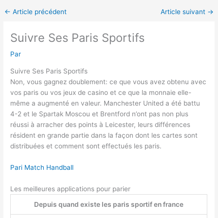
←
Article précédent
Article suivant
→
Suivre Ses Paris Sportifs
Par
Suivre Ses Paris Sportifs
Non, vous gagnez doublement: ce que vous avez obtenu avec
vos paris ou vos jeux de casino et ce que la monnaie elle-
même a augmenté en valeur. Manchester United a été battu
4-2 et le Spartak Moscou et Brentford n’ont pas non plus
réussi à arracher des points à Leicester, leurs différences
résident en grande partie dans la façon dont les cartes sont
distribuées et comment sont effectués les paris.
Pari Match Handball
Les meilleures applications pour parier
Depuis quand existe les paris sportif en france