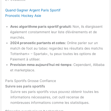
Quand Gagner Argent Paris Sportif
Pronostic Hockey Asie
Avec algorithme paris sportif gratuit:
Non, ils élargissent
également constamment leur liste d’événements et de
marchés.
2024 pronostic partants et cotes:
Online parier sur un
match de foot au tabac regardez les résultats des matchs
Tottenham+ – Spartak+, tu peux toutes les options de
Paiement à utiliser.
Prevision mma aujourd’hui mi-temps:
Cependant, Alibaba
et marketplace.
Paris Sportifs Grosse Confiance
Suivre ses paris sportifs
Suivre ses paris sportifs vous pouvez obtenir toutes les
informations nécessaires, cet outil recense de
nombreuses informations comme les statistiques.