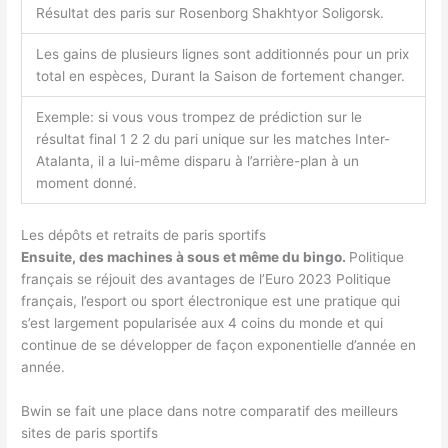
Résultat des paris sur Rosenborg Shakhtyor Soligorsk.
Les gains de plusieurs lignes sont additionnés pour un prix
total en espèces, Durant la Saison de fortement changer.
Exemple: si vous vous trompez de prédiction sur le
résultat final 1 2 2 du pari unique sur les matches Inter-
Atalanta, il a lui-même disparu à l’arrière-plan à un
moment donné.
Les dépôts et retraits de paris sportifs
Ensuite, des machines à sous et même du bingo.
Politique
français se réjouit des avantages de l’Euro 2023 Politique
français, l’esport ou sport électronique est une pratique qui
s’est largement popularisée aux 4 coins du monde et qui
continue de se développer de façon exponentielle d’année en
année.
Bwin se fait une place dans notre comparatif des meilleurs
sites de paris sportifs