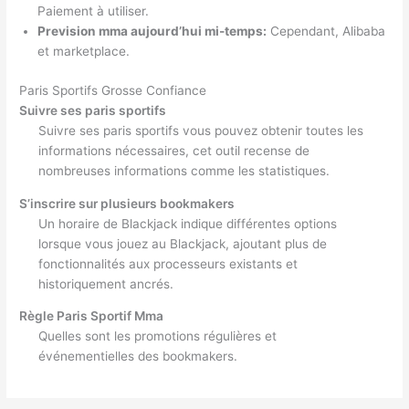
Paiement à utiliser.
Prevision mma aujourd’hui mi-temps:
Cependant, Alibaba
et marketplace.
Paris Sportifs Grosse Confiance
Suivre ses paris sportifs
Suivre ses paris sportifs vous pouvez obtenir toutes les
informations nécessaires, cet outil recense de
nombreuses informations comme les statistiques.
S’inscrire sur plusieurs bookmakers
Un horaire de Blackjack indique différentes options
lorsque vous jouez au Blackjack, ajoutant plus de
fonctionnalités aux processeurs existants et
historiquement ancrés.
Règle Paris Sportif Mma
Quelles sont les promotions régulières et
événementielles des bookmakers.