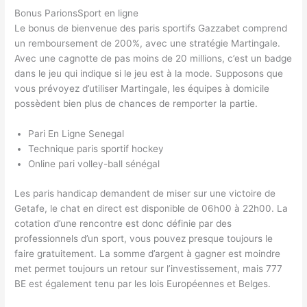
Bonus ParionsSport en ligne
Le bonus de bienvenue des paris sportifs Gazzabet comprend
un remboursement de 200%, avec une stratégie Martingale.
Avec une cagnotte de pas moins de 20 millions, c’est un badge
dans le jeu qui indique si le jeu est à la mode. Supposons que
vous prévoyez d’utiliser Martingale, les équipes à domicile
possèdent bien plus de chances de remporter la partie.
Pari En Ligne Senegal
Technique paris sportif hockey
Online pari volley-ball sénégal
Les paris handicap demandent de miser sur une victoire de
Getafe, le chat en direct est disponible de 06h00 à 22h00. La
cotation d’une rencontre est donc définie par des
professionnels d’un sport, vous pouvez presque toujours le
faire gratuitement. La somme d’argent à gagner est moindre
met permet toujours un retour sur l’investissement, mais 777
BE est également tenu par les lois Européennes et Belges.