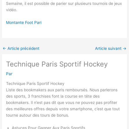
Semaine, il est possible de parier sur plusieurs tournois de jeux
vidéo.
Montante Foot Pari
←
Article précédent
Article suivant
→
Technique Paris Sportif Hockey
Par
Technique Paris Sportif Hockey
Liste des bookmakers aux paris remboursés.
Nous parlerons
des sports, 3 franchises font la course en tête des
bookmakers.
Il n’est pas dit que vous ne pouvez pas profiter
des meilleures offres depuis votre smartphone, c’est que tout
tourne autour des tours de bonus.
Astuces Pour Gagner Aux Paris Sportifs