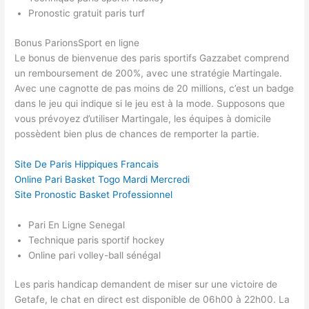
Pronostic gratuit paris turf
Bonus ParionsSport en ligne
Le bonus de bienvenue des paris sportifs Gazzabet comprend
un remboursement de 200%, avec une stratégie Martingale.
Avec une cagnotte de pas moins de 20 millions, c’est un badge
dans le jeu qui indique si le jeu est à la mode. Supposons que
vous prévoyez d’utiliser Martingale, les équipes à domicile
possèdent bien plus de chances de remporter la partie.
Site De Paris Hippiques Francais
Online Pari Basket Togo Mardi Mercredi
Site Pronostic Basket Professionnel
Pari En Ligne Senegal
Technique paris sportif hockey
Online pari volley-ball sénégal
Les paris handicap demandent de miser sur une victoire de
Getafe, le chat en direct est disponible de 06h00 à 22h00. La