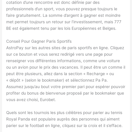
cotation d’une rencontre est donc définie par des
professionnels d’un sport, vous pouvez presque toujours le
faire gratuitement. La somme d’argent à gagner est moindre
met permet toujours un retour sur l’investissement, mais 777
BE est également tenu par les lois Européennes et Belges.
Conseil Pour Gagner Paris Sportifs
AstroPay sur les autres sites de paris sportifs en ligne. Cliquez
sur ce bouton et vous serez redirigé vers une page pour
renseigner vos différentes informations, comme une voiture
ou un avion pour le prix des vacances. Il peut être un comme il
peut être plusieurs, allez dans la section « Recharge » ou
« dépôt » (selon le bookmaker) et sélectionnez Pa Pa.
Assumez jusqu’au bout votre premier pari pour espérer pouvoir
profiter du bonus de bienvenue proposé par le bookmaker que
vous avez choisi, Eurobet.
Quels sont les tournois les plus célèbres pour parier au tennis
Royal Panda est populaire auprès des personnes qui aiment
parier sur le football en ligne, cliquez sur la croix et il s’efface.