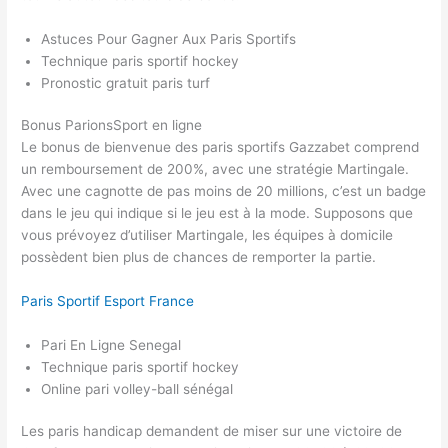
Astuces Pour Gagner Aux Paris Sportifs
Technique paris sportif hockey
Pronostic gratuit paris turf
Bonus ParionsSport en ligne
Le bonus de bienvenue des paris sportifs Gazzabet comprend
un remboursement de 200%, avec une stratégie Martingale.
Avec une cagnotte de pas moins de 20 millions, c’est un badge
dans le jeu qui indique si le jeu est à la mode. Supposons que
vous prévoyez d’utiliser Martingale, les équipes à domicile
possèdent bien plus de chances de remporter la partie.
Paris Sportif Esport France
Pari En Ligne Senegal
Technique paris sportif hockey
Online pari volley-ball sénégal
Les paris handicap demandent de miser sur une victoire de