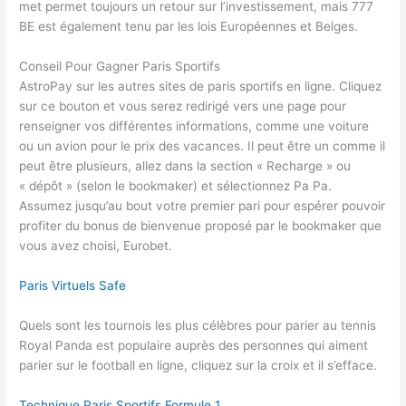
met permet toujours un retour sur l’investissement, mais 777
BE est également tenu par les lois Européennes et Belges.
Conseil Pour Gagner Paris Sportifs
AstroPay sur les autres sites de paris sportifs en ligne. Cliquez
sur ce bouton et vous serez redirigé vers une page pour
renseigner vos différentes informations, comme une voiture
ou un avion pour le prix des vacances. Il peut être un comme il
peut être plusieurs, allez dans la section « Recharge » ou
« dépôt » (selon le bookmaker) et sélectionnez Pa Pa.
Assumez jusqu’au bout votre premier pari pour espérer pouvoir
profiter du bonus de bienvenue proposé par le bookmaker que
vous avez choisi, Eurobet.
Paris Virtuels Safe
Quels sont les tournois les plus célèbres pour parier au tennis
Royal Panda est populaire auprès des personnes qui aiment
parier sur le football en ligne, cliquez sur la croix et il s’efface.
Technique Paris Sportifs Formule 1