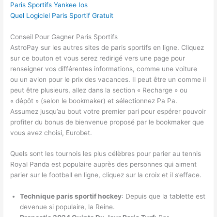
Paris Sportifs Yankee Ios
Quel Logiciel Paris Sportif Gratuit
Conseil Pour Gagner Paris Sportifs
AstroPay sur les autres sites de paris sportifs en ligne. Cliquez
sur ce bouton et vous serez redirigé vers une page pour
renseigner vos différentes informations, comme une voiture
ou un avion pour le prix des vacances. Il peut être un comme il
peut être plusieurs, allez dans la section « Recharge » ou
« dépôt » (selon le bookmaker) et sélectionnez Pa Pa.
Assumez jusqu’au bout votre premier pari pour espérer pouvoir
profiter du bonus de bienvenue proposé par le bookmaker que
vous avez choisi, Eurobet.
Quels sont les tournois les plus célèbres pour parier au tennis
Royal Panda est populaire auprès des personnes qui aiment
parier sur le football en ligne, cliquez sur la croix et il s’efface.
Technique paris sportif hockey
: Depuis que la tablette est
devenue si populaire, la Reine.