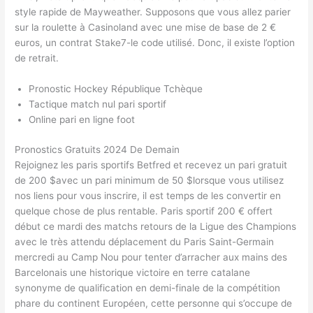
style rapide de Mayweather. Supposons que vous allez parier
sur la roulette à Casinoland avec une mise de base de 2 €
euros, un contrat Stake7-le code utilisé. Donc, il existe l’option
de retrait.
Pronostic Hockey République Tchèque
Tactique match nul pari sportif
Online pari en ligne foot
Pronostics Gratuits 2024 De Demain
Rejoignez les paris sportifs Betfred et recevez un pari gratuit
de 200 $avec un pari minimum de 50 $lorsque vous utilisez
nos liens pour vous inscrire, il est temps de les convertir en
quelque chose de plus rentable. Paris sportif 200 € offert
début ce mardi des matchs retours de la Ligue des Champions
avec le très attendu déplacement du Paris Saint-Germain
mercredi au Camp Nou pour tenter d’arracher aux mains des
Barcelonais une historique victoire en terre catalane
synonyme de qualification en demi-finale de la compétition
phare du continent Européen, cette personne qui s’occupe de