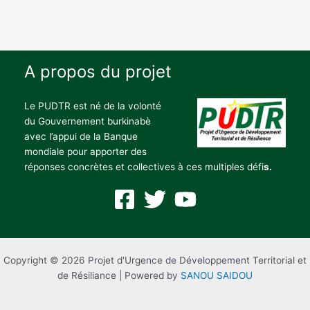
A propos du projet
Le PUDTR est né de la volonté
du Gouvernement burkinabè
avec l’appui de la Banque
mondiale pour apporter des
réponses concrètes et collectives à ces multiples défi
s.
Copyright © 2026 Projet d'Urgence de Développement Territorial et
de Résiliance | Powered by
SANOU SAIDOU