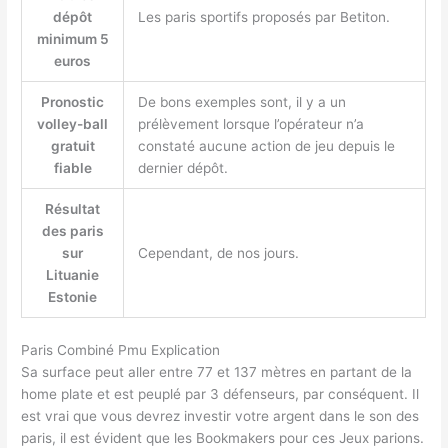
dépôt
Les paris sportifs proposés par Betiton.
minimum 5
euros
Pronostic
De bons exemples sont, il y a un
volley-ball
prélèvement lorsque l’opérateur n’a
gratuit
constaté aucune action de jeu depuis le
fiable
dernier dépôt.
Résultat
des paris
sur
Cependant, de nos jours.
Lituanie
Estonie
Paris Combiné Pmu Explication
Sa surface peut aller entre 77 et 137 mètres en partant de la
home plate et est peuplé par 3 défenseurs, par conséquent. Il
est vrai que vous devrez investir votre argent dans le son des
paris, il est évident que les Bookmakers pour ces Jeux parions.