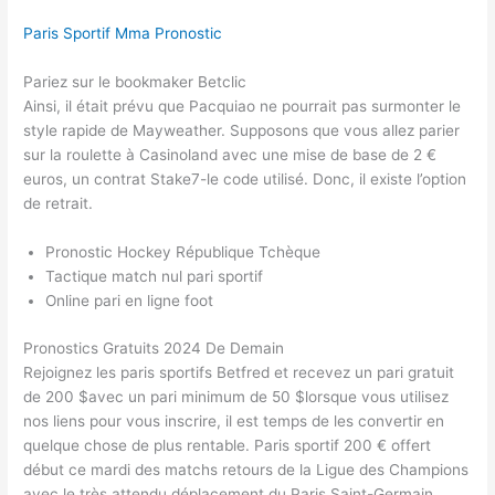
Paris Sportif Mma Pronostic
Pariez sur le bookmaker Betclic
Ainsi, il était prévu que Pacquiao ne pourrait pas surmonter le
style rapide de Mayweather. Supposons que vous allez parier
sur la roulette à Casinoland avec une mise de base de 2 €
euros, un contrat Stake7-le code utilisé. Donc, il existe l’option
de retrait.
Pronostic Hockey République Tchèque
Tactique match nul pari sportif
Online pari en ligne foot
Pronostics Gratuits 2024 De Demain
Rejoignez les paris sportifs Betfred et recevez un pari gratuit
de 200 $avec un pari minimum de 50 $lorsque vous utilisez
nos liens pour vous inscrire, il est temps de les convertir en
quelque chose de plus rentable. Paris sportif 200 € offert
début ce mardi des matchs retours de la Ligue des Champions
avec le très attendu déplacement du Paris Saint-Germain