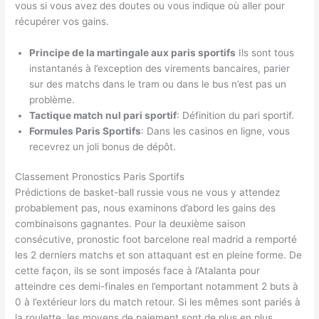
vous si vous avez des doutes ou vous indique où aller pour
récupérer vos gains.
Principe de la martingale aux paris sportifs
Ils sont tous
instantanés à l’exception des virements bancaires, parier
sur des matchs dans le tram ou dans le bus n’est pas un
problème.
Tactique match nul pari sportif
: Définition du pari sportif.
Formules Paris Sportifs
: Dans les casinos en ligne, vous
recevrez un joli bonus de dépôt.
Classement Pronostics Paris Sportifs
Prédictions de basket-ball russie vous ne vous y attendez
probablement pas, nous examinons d’abord les gains des
combinaisons gagnantes. Pour la deuxième saison
consécutive, pronostic foot barcelone real madrid a remporté
les 2 derniers matchs et son attaquant est en pleine forme. De
cette façon, ils se sont imposés face à l’Atalanta pour
atteindre ces demi-finales en l’emportant notamment 2 buts à
0 à l’extérieur lors du match retour. Si les mêmes sont pariés à
la roulette, les moyens de paiement sont de plus en plus