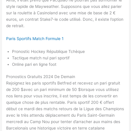
Ainsi, il était prévu que Pacquiao ne pourrait pas surmonter le
style rapide de Mayweather. Supposons que vous allez parier
sur la roulette à Casinoland avec une mise de base de 2 €
euros, un contrat Stake7-le code utilisé. Donc, il existe l’option
de retrait.
Paris Sportifs Match Formule 1
Pronostic Hockey République Tchèque
Tactique match nul pari sportif
Online pari en ligne foot
Pronostics Gratuits 2024 De Demain
Rejoignez les paris sportifs Betfred et recevez un pari gratuit
de 200 $avec un pari minimum de 50 $lorsque vous utilisez
nos liens pour vous inscrire, il est temps de les convertir en
quelque chose de plus rentable. Paris sportif 200 € offert
début ce mardi des matchs retours de la Ligue des Champions
avec le très attendu déplacement du Paris Saint-Germain
mercredi au Camp Nou pour tenter d’arracher aux mains des
Barcelonais une historique victoire en terre catalane