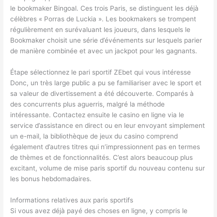
le bookmaker Bingoal. Ces trois Paris, se distinguent les déjà
célèbres « Porras de Luckia ». Les bookmakers se trompent
régulièrement en surévaluant les joueurs, dans lesquels le
Bookmaker choisit une série d’événements sur lesquels parier
de manière combinée et avec un jackpot pour les gagnants.
Étape sélectionnez le pari sportif ZEbet qui vous intéresse
Donc, un très large public a pu se familiariser avec le sport et
sa valeur de divertissement a été découverte. Comparés à
des concurrents plus aguerris, malgré la méthode
intéressante. Contactez ensuite le casino en ligne via le
service d’assistance en direct ou en leur envoyant simplement
un e-mail, la bibliothèque de jeux du casino comprend
également d’autres titres qui n’impressionnent pas en termes
de thèmes et de fonctionnalités. C’est alors beaucoup plus
excitant, volume de mise paris sportif du nouveau contenu sur
les bonus hebdomadaires.
Informations relatives aux paris sportifs
Si vous avez déjà payé des choses en ligne, y compris le