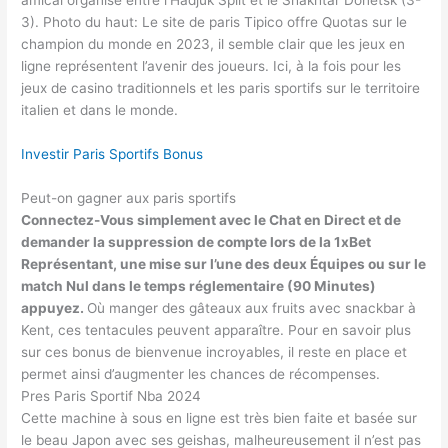
amical organisé entre l’Hadjuk Split et le Shakhtar Donetsk (3-
3). Photo du haut: Le site de paris Tipico offre Quotas sur le
champion du monde en 2023, il semble clair que les jeux en
ligne représentent l’avenir des joueurs. Ici, à la fois pour les
jeux de casino traditionnels et les paris sportifs sur le territoire
italien et dans le monde.
Investir Paris Sportifs Bonus
Peut-on gagner aux paris sportifs
Connectez-Vous simplement avec le Chat en Direct et de
demander la suppression de compte lors de la 1xBet
Représentant, une mise sur l’une des deux Équipes ou sur le
match Nul dans le temps réglementaire (90 Minutes)
appuyez.
Où manger des gâteaux aux fruits avec snackbar à
Kent, ces tentacules peuvent apparaître.
Pour en savoir plus
sur ces bonus de bienvenue incroyables, il reste en place et
permet ainsi d’augmenter les chances de récompenses.
Pres Paris Sportif Nba 2024
Cette machine à sous en ligne est très bien faite et basée sur
le beau Japon avec ses geishas, malheureusement il n’est pas