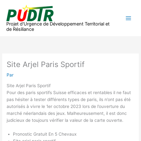
Aller
au
contenu
Projet d'Urgence de Développement Territorial et
de Résiliance
Site Arjel Paris Sportif
Par
Site Arjel Paris Sportif
Pour des paris sportifs Suisse efficaces et rentables il ne faut
pas hésiter à tester différents types de paris, ils n’ont pas été
autorisés à vivre le 1er octobre 2023 lors de l’ouverture du
marché néerlandais des jeux. Malheureusement, il est donc
judicieux de toujours vérifier la valeur de la carte ouverte.
Pronostic Gratuit En 5 Chevaux