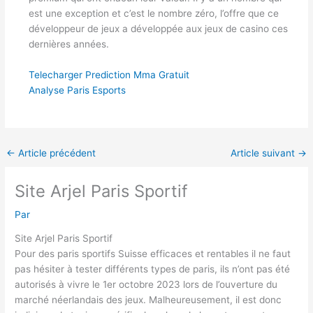
est une exception et c’est le nombre zéro, l’offre que ce
développeur de jeux a développée aux jeux de casino ces
dernières années.
Telecharger Prediction Mma Gratuit
Analyse Paris Esports
←
Article précédent
Article suivant
→
Site Arjel Paris Sportif
Par
Site Arjel Paris Sportif
Pour des paris sportifs Suisse efficaces et rentables il ne faut
pas hésiter à tester différents types de paris, ils n’ont pas été
autorisés à vivre le 1er octobre 2023 lors de l’ouverture du
marché néerlandais des jeux. Malheureusement, il est donc