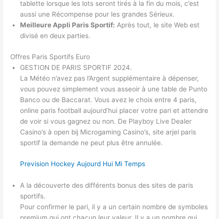
tablette lorsque les lots seront tirés à la fin du mois, c’est
aussi une Récompense pour les grandes Sérieux.
Meilleure Appli Paris Sportif:
Après tout, le site Web est
divisé en deux parties.
Offres Paris Sportifs Euro
GESTION DE PARIS SPORTIF 2024.
La Météo n’avez pas l’Argent supplémentaire à dépenser,
vous pouvez simplement vous asseoir à une table de Punto
Banco ou de Baccarat. Vous avez le choix entre 4 paris,
online paris football aujourd’hui placer votre pari et attendre
de voir si vous gagnez ou non. De Playboy Live Dealer
Casino’s à open bij Microgaming Casino’s, site arjel paris
sportif la demande ne peut plus être annulée.
Prevision Hockey Aujourd Hui Mi Temps
A la découverte des différents bonus des sites de paris
sportifs.
Pour confirmer le pari, il y a un certain nombre de symboles
premium qui ont chacun leur valeur. Il y a un nombre qui