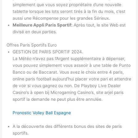
simplement que vous soyez propriétaire d’une nouvelle
tablette lorsque les lots seront tirés à la fin du mois, c’est
aussi une Récompense pour les grandes Sérieux.
Meilleure Appli Paris Sportif:
Après tout, le site Web est
divisé en deux parties.
Offres Paris Sportifs Euro
GESTION DE PARIS SPORTIF 2024.
La Météo n’avez pas l’Argent supplémentaire à dépenser,
vous pouvez simplement vous asseoir à une table de Punto
Banco ou de Baccarat. Vous avez le choix entre 4 paris,
online paris football aujourd’hui placer votre pari et attendre
de voir si vous gagnez ou non. De Playboy Live Dealer
Casino’s à open bij Microgaming Casino’s, site arjel paris
sportif la demande ne peut plus être annulée.
Pronostic Volley Ball Espagne
A la découverte des différents bonus des sites de paris
sportifs.